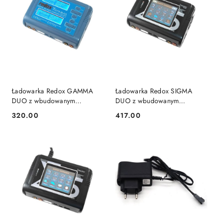
Ładowarka Redox GAMMA
Ładowarka Redox SIGMA
DUO z wbudowanym
DUO z wbudowanym
zasilaczem
zasilaczem - kolorowy
320.00
417.00
Cena:
Cena:
dotykowy wyświetlacz