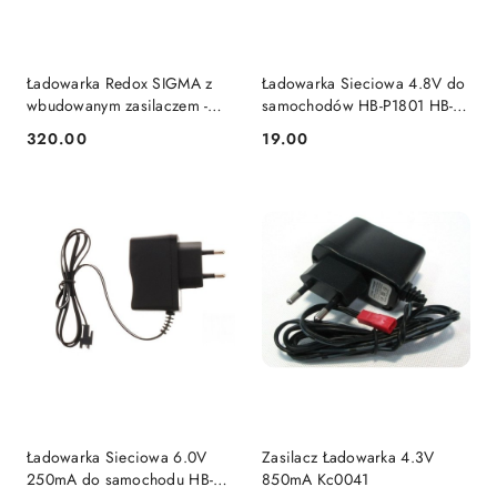
Ładowarka Redox SIGMA z
Ładowarka Sieciowa 4.8V do
wbudowanym zasilaczem -
samochodów HB-P1801 HB-
kolorowy dotykowy
P1802 HB-P1803 4,8V
320.00
19.00
Cena:
Cena:
wyświetlacz
Ładowarka Sieciowa 6.0V
Zasilacz Ładowarka 4.3V
250mA do samochodu HB-
850mA Kc0041