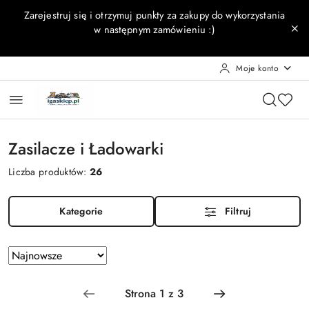
Przejdź do treści głównej
Przejdź do wyszukiwarki
Przejdź do moje konto
Przejdź do menu głównego
Przejdź do stopki
Zarejestruj się i otrzymuj punkty za zakupy do wykorzystania
w następnym zamówieniu :)
Moje konto
Zasilacze i Ładowarki
Liczba produktów:
26
Kategorie
Filtruj
Zastosowano
Sortuj
według
sortowanie:
Najnowsze.