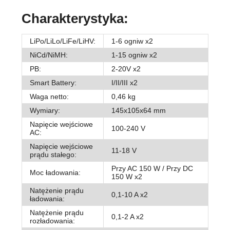
Charakterystyka:
LiPo/LiLo/LiFe/LiHV:
1-6 ogniw x2
NiCd/NiMH:
1-15 ogniw x2
PB:
2-20V x2
Smart Battery:
I/II/III x2
Waga netto:
0,46 kg
Wymiary:
145x105x64 mm
Napięcie wejściowe
100-240 V
AC:
Napięcie wejściowe
11-18 V
prądu stałego:
Przy AC 150 W / Przy DC
Moc ładowania:
150 W x2
Natężenie prądu
0,1-10 A x2
ładowania:
Natężenie prądu
0,1-2 A x2
rozładowania: