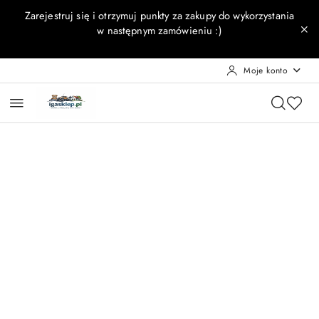
Przejdź do treści głównej
Przejdź do wyszukiwarki
Przejdź do moje konto
Przejdź do menu głównego
Przejdź do opisu produktu
Przejdź do stopki
Zarejestruj się i otrzymuj punkty za zakupy do wykorzystania
w następnym zamówieniu :)
Moje konto