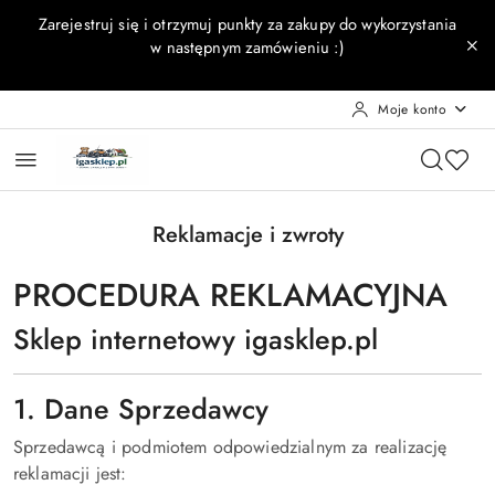
Przejdź do treści głównej
Przejdź do wyszukiwarki
Przejdź do moje konto
Przejdź do menu głównego
Przejdź do stopki
Zarejestruj się i otrzymuj punkty za zakupy do wykorzystania
w następnym zamówieniu :)
Moje konto
Reklamacje i zwroty
PROCEDURA REKLAMACYJNA
Sklep internetowy igasklep.pl
1. Dane Sprzedawcy
Sprzedawcą i podmiotem odpowiedzialnym za realizację
reklamacji jest: