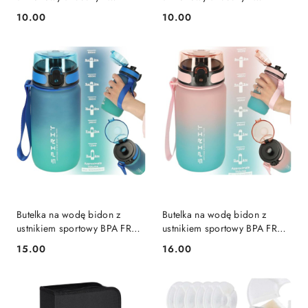
uchwytem BPA FREE 500ml
uchwytem BPA FREE 500ml
10.00
10.00
Cena:
Cena:
niebieski
tęczowy
Butelka na wodę bidon z
Butelka na wodę bidon z
ustnikiem sportowy BPA FREE
ustnikiem sportowy BPA FREE
600ml niebiesko-zielony
600ml różowo-niebieski
15.00
16.00
Cena:
Cena: