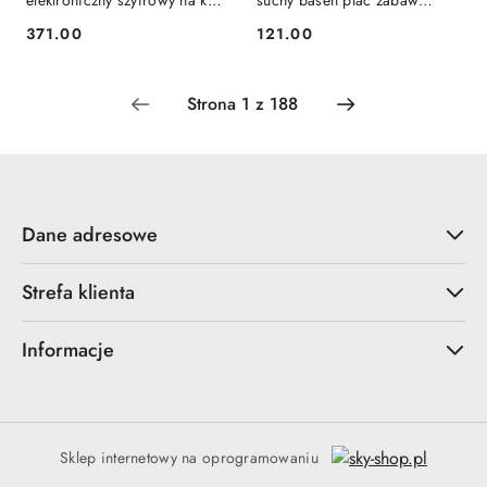
elektroniczny szyfrowy na kod
suchy basen plac zabaw
odcisk palca kartę
dziecięcy 120x120cm
371.00
121.00
Cena:
Cena:
Dane adresowe
Strefa klienta
Informacje
Sklep internetowy na oprogramowaniu