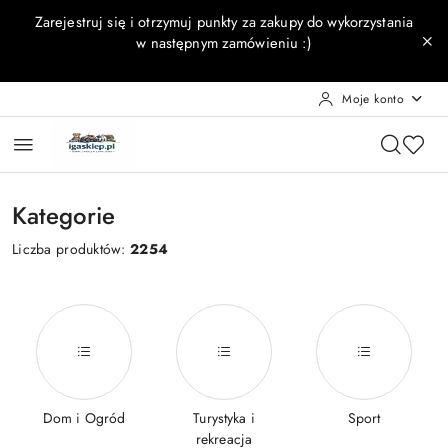
Przejdź do treści głównej
Przejdź do wyszukiwarki
Przejdź do moje konto
Przejdź do menu głównego
Przejdź do stopki
Zarejestruj się i otrzymuj punkty za zakupy do wykorzystania
w następnym zamówieniu :)
Moje konto
Kategorie
Liczba produktów:
2254
Dom i Ogród
Turystyka i
Sport
rekreacja