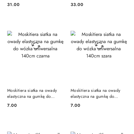
bezpieczeństwa przed
bezpieczeństwa przed
31.00
33.00
Cena:
Cena:
upadkiem nietoperz
upadkiem pszczoła
Moskitiera siatka na owady
Moskitiera siatka na owady
elastyczna na gumkę do
elastyczna na gumkę do
wózka uniwersalna 140cm
wózka uniwersalna 140cm
7.00
7.00
Cena:
Cena:
czarna
szara