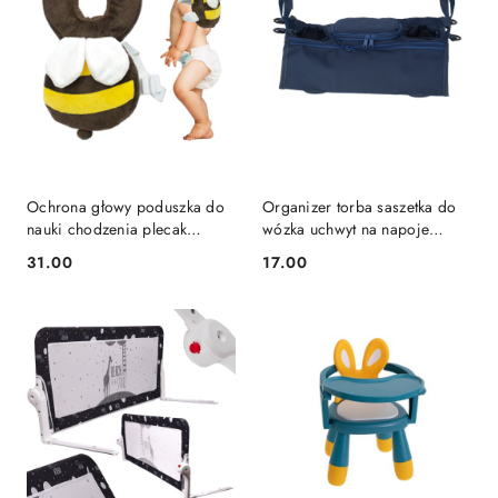
Ochrona głowy poduszka do
Organizer torba saszetka do
nauki chodzenia plecak
wózka uchwyt na napoje
bezpieczeństwa przed
butelkę granatowy
31.00
17.00
Cena:
Cena:
upadkiem pszczoła