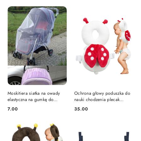
Moskitiera siatka na owady
Ochrona głowy poduszka do
elastyczna na gumkę do
nauki chodzenia plecak
wózka uniwersalna 140cm
bezpieczeństwa przed
7.00
35.00
Cena:
Cena:
biała
upadkiem biedronka