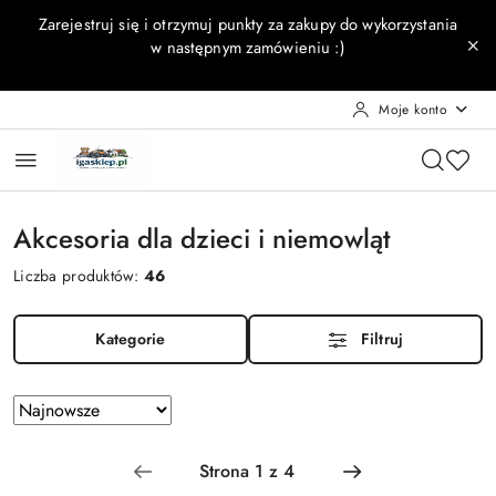
Przejdź do treści głównej
Przejdź do wyszukiwarki
Przejdź do moje konto
Przejdź do menu głównego
Przejdź do stopki
Zarejestruj się i otrzymuj punkty za zakupy do wykorzystania
w następnym zamówieniu :)
Moje konto
Akcesoria dla dzieci i niemowląt
Liczba produktów:
46
Kategorie
Filtruj
Zastosowano
Sortuj
według
sortowanie:
Najnowsze.