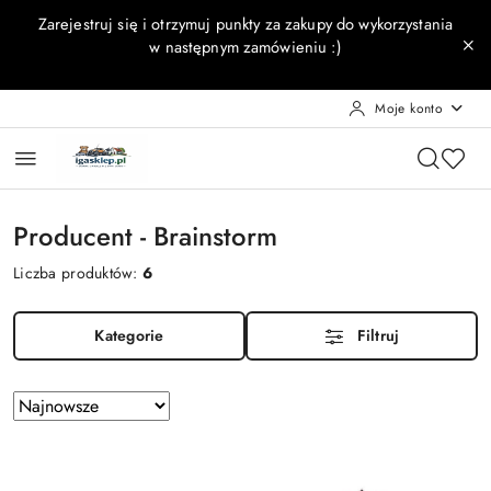
Przejdź do treści głównej
Przejdź do wyszukiwarki
Przejdź do moje konto
Przejdź do menu głównego
Przejdź do stopki
Zarejestruj się i otrzymuj punkty za zakupy do wykorzystania
w następnym zamówieniu :)
Moje konto
Producent - Brainstorm
Liczba produktów:
6
Kategorie
Filtruj
Zastosowano
Sortuj
według
sortowanie:
Najnowsze.