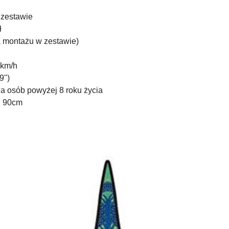
 zestawie
ł
a montażu w zestawie)
 km/h
9")
a osób powyżej 8 roku życia
. 90cm