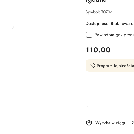
Symbol:
70704
Dostępność:
Brak towaru
Powiadom gdy produk
cena:
110.00
Program lojalnościo
...
Dostępność
Wysyłka w ciągu:
2
i