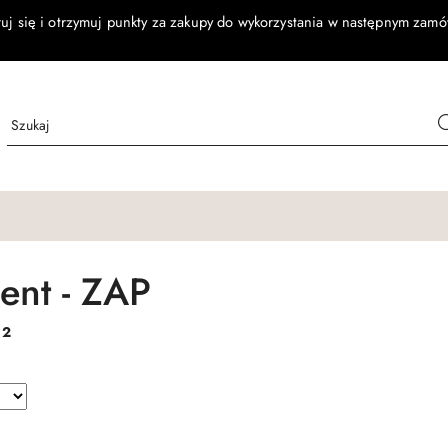
ruj się i otrzymuj punkty za zakupy do wykorzystania w następnym zamó
ent - ZAP
:
2