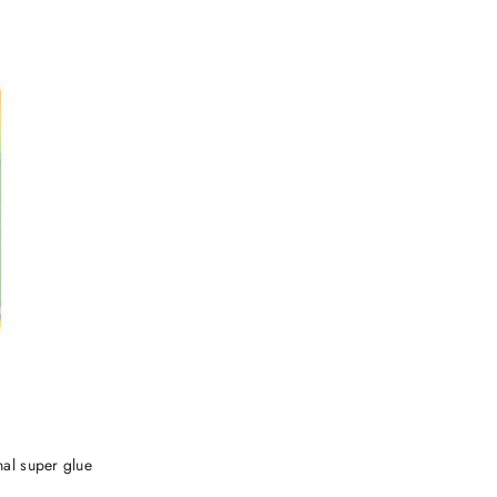
NY
nal super glue