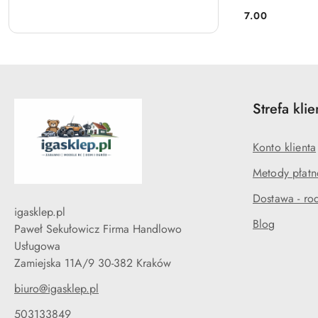
7.00
Cena:
Strefa klie
Konto klienta
Metody płatn
Dostawa - rod
igasklep.pl
Blog
Paweł Sekułowicz Firma Handlowo
Usługowa
Zamiejska 11A/9 30-382 Kraków
biuro@igasklep.pl
503133849