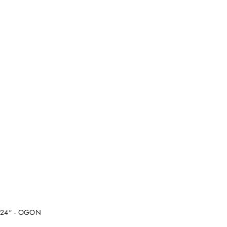
NY
e 24" - OGON