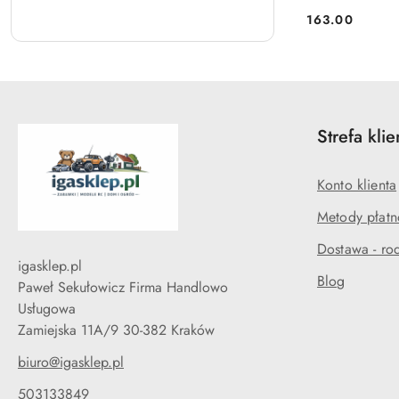
163.00
Cena:
Strefa klie
Konto klienta
Metody płatn
Dostawa - rod
igasklep.pl
Blog
Paweł Sekułowicz Firma Handlowo
Usługowa
Zamiejska 11A/9 30-382 Kraków
biuro@igasklep.pl
503133849