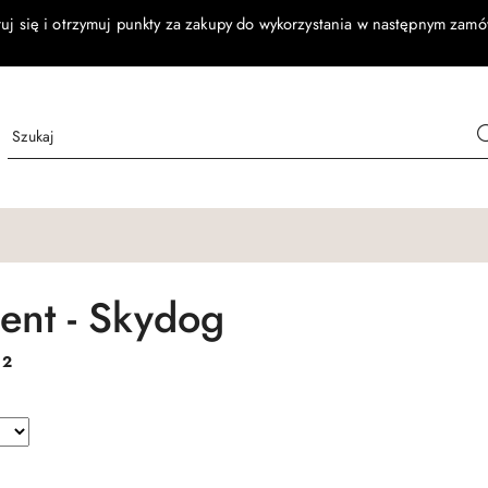
ruj się i otrzymuj punkty za zakupy do wykorzystania w następnym zamó
ent - Skydog
:
2