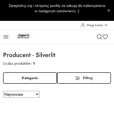
Przejdź do treści głównej
Przejdź do wyszukiwarki
Przejdź do moje konto
Przejdź do menu głównego
Przejdź do stopki
Zarejestruj się i otrzymuj punkty za zakupy do wykorzystania
w następnym zamówieniu :)
Moje konto
Producent - Silverlit
Liczba produktów:
1
Kategorie
Filtruj
Zastosowano
Sortuj
według
sortowanie:
Najnowsze.