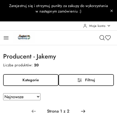
Przejdź do treści głównej
Przejdź do wyszukiwarki
Przejdź do moje konto
Przejdź do menu głównego
Przejdź do stopki
Zarejestruj się i otrzymuj punkty za zakupy do wykorzystania
w następnym zamówieniu :)
Moje konto
Producent - Jakemy
Liczba produktów:
20
Kategorie
Filtruj
Zastosowano
Sortuj
według
sortowanie:
Najnowsze.