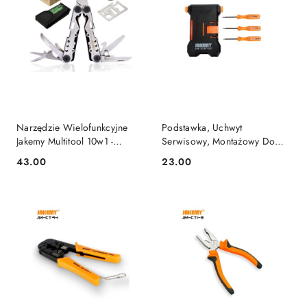
Narzędzie Wielofunkcyjne
Podstawka, Uchwyt
Jakemy Multitool 10w1 -
Serwisowy, Montażowy Do
Kombinerki, Nóż, Piła, Karta
Naprawy Telefonów +
43.00
23.00
Cena:
Cena:
Przeżycia
Śrubokręty Jakemy