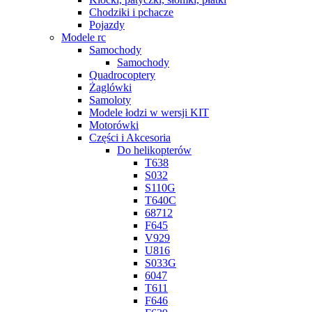
Chodziki i pchacze
Pojazdy
Modele rc
Samochody
Samochody
Quadrocoptery
Żaglówki
Samoloty
Modele łodzi w wersji KIT
Motorówki
Części i Akcesoria
Do helikopterów
T638
S032
S110G
T640C
68712
F645
V929
U816
S033G
6047
T611
F646