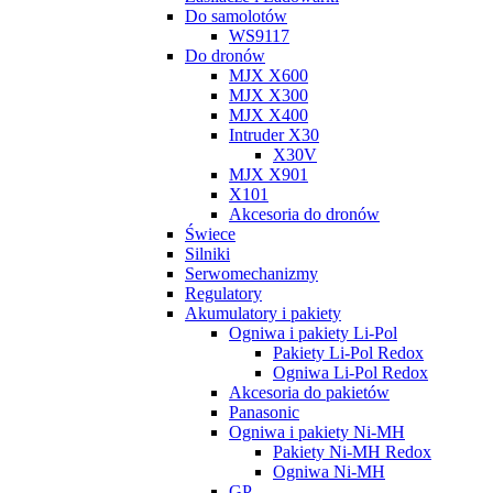
Do samolotów
WS9117
Do dronów
MJX X600
MJX X300
MJX X400
Intruder X30
X30V
MJX X901
X101
Akcesoria do dronów
Świece
Silniki
Serwomechanizmy
Regulatory
Akumulatory i pakiety
Ogniwa i pakiety Li-Pol
Pakiety Li-Pol Redox
Ogniwa Li-Pol Redox
Akcesoria do pakietów
Panasonic
Ogniwa i pakiety Ni-MH
Pakiety Ni-MH Redox
Ogniwa Ni-MH
GP