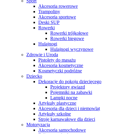
Sport
Akcesoria rowerowe
Trampoliny
Akcesoria sportowe
Deski SUP
Rowerki
Rowerki trójkołowe
Rowerki biegowe
Hulajnogi
Hulajnogi wyczynowe
Zdrowie i Uroda
Pistolety do masażu
Akcesoria kosmetyczne
Kosmetyczki podróżne
Dziecko
Dekoracje do pokoju dziecięcego
Projektory gwiazd
Pojemniki na zabawki
Lampki nocne
Artykuły plastyczne
Akcesoria dla dzieci i niemowląt
Artykuły szkolne
Stroje karnawałowe dla dzieci
Motoryzacja
Akcesoria samochodowe