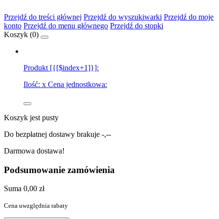
Przejdź do treści głównej
Przejdź do wyszukiwarki
Przejdź do moje
konto
Przejdź do menu głównego
Przejdź do stopki
Koszyk (
0
)
Produkt [{[$index+1]}]:
Ilość:
x
Cena jednostkowa:
Koszyk jest pusty
Do bezpłatnej dostawy brakuje
-,--
Darmowa dostawa!
Podsumowanie zamówienia
Suma
0,00 zł
Cena uwzględnia rabaty