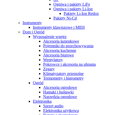
Ogniwa i pakiety LiFe
Ogniwa i pakiety Li-Ion
Pakiety Li-Ion Redox
Pakiety Ni-Cd
Instrumenty
Instrumenty klawiszowe i MIDI
Dom i Ogród
Wyposażenie wnętrz
Akcesoria łazienkowe
Pojemniki do przechowywania
Akcesoria kuchenne
Akcesoria biurowe
Wentylatory
Pokrowce i akcesoria na ubrania
Zegary
Klimatyzatory przenośne
Termometry i higrometry
Ogród
Akcesoria ogrodowe
Hamaki i huśtawki
Narzędzia ogrodowe
Elektronika
Sprzęt audio
Elektronika użytkowa