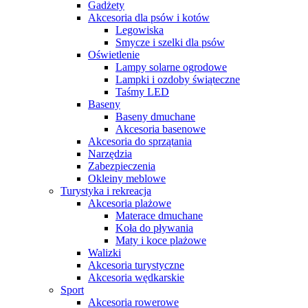
Gadżety
Akcesoria dla psów i kotów
Legowiska
Smycze i szelki dla psów
Oświetlenie
Lampy solarne ogrodowe
Lampki i ozdoby świąteczne
Taśmy LED
Baseny
Baseny dmuchane
Akcesoria basenowe
Akcesoria do sprzątania
Narzędzia
Zabezpieczenia
Okleiny meblowe
Turystyka i rekreacja
Akcesoria plażowe
Materace dmuchane
Koła do pływania
Maty i koce plażowe
Walizki
Akcesoria turystyczne
Akcesoria wędkarskie
Sport
Akcesoria rowerowe