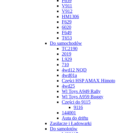
F639
V911
V912
HM1306
F629
6020
F649
T653
Do samochodów
TC2190
2019
L929
710
4wd12 NQD
4wd01a
Części HSP AMAX Himoto
4wd25
Wl Toys A949 Rally
Wl Toys A959 Buggy
Części do 9115
9116
144001
Auta do driftu
Zasilacze i Ładowarki
Do samolotów