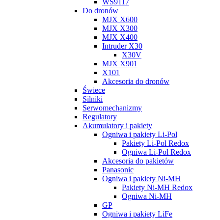
WS9117
Do dronów
MJX X600
MJX X300
MJX X400
Intruder X30
X30V
MJX X901
X101
Akcesoria do dronów
Świece
Silniki
Serwomechanizmy
Regulatory
Akumulatory i pakiety
Ogniwa i pakiety Li-Pol
Pakiety Li-Pol Redox
Ogniwa Li-Pol Redox
Akcesoria do pakietów
Panasonic
Ogniwa i pakiety Ni-MH
Pakiety Ni-MH Redox
Ogniwa Ni-MH
GP
Ogniwa i pakiety LiFe