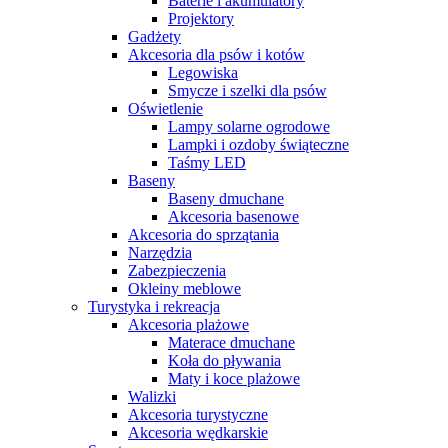
Baterie i akumulatory
Projektory
Gadżety
Akcesoria dla psów i kotów
Legowiska
Smycze i szelki dla psów
Oświetlenie
Lampy solarne ogrodowe
Lampki i ozdoby świąteczne
Taśmy LED
Baseny
Baseny dmuchane
Akcesoria basenowe
Akcesoria do sprzątania
Narzędzia
Zabezpieczenia
Okleiny meblowe
Turystyka i rekreacja
Akcesoria plażowe
Materace dmuchane
Koła do pływania
Maty i koce plażowe
Walizki
Akcesoria turystyczne
Akcesoria wędkarskie