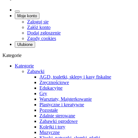
Moje konto
Zaloguj się
Załóż konto
Dodaj zgłoszenie
Zgody cookies
Ulubione
Kategorie
Kategorie
Zabawki
AGD, toaletki, sklepy i kasy fiskalne
Zręcznościowe
Edukacyjne
Gry
Warsztaty, Majsterkowanie
Plastyczne i kreatywne
Pozostałe
Zdalnie sterowane
Zabawki ogrodowe
Kolejki i tory
Muzyczne
Klocki, patyczki, słomki, płatki