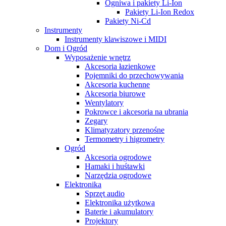
Ogniwa i pakiety Li-Ion
Pakiety Li-Ion Redox
Pakiety Ni-Cd
Instrumenty
Instrumenty klawiszowe i MIDI
Dom i Ogród
Wyposażenie wnętrz
Akcesoria łazienkowe
Pojemniki do przechowywania
Akcesoria kuchenne
Akcesoria biurowe
Wentylatory
Pokrowce i akcesoria na ubrania
Zegary
Klimatyzatory przenośne
Termometry i higrometry
Ogród
Akcesoria ogrodowe
Hamaki i huśtawki
Narzędzia ogrodowe
Elektronika
Sprzęt audio
Elektronika użytkowa
Baterie i akumulatory
Projektory