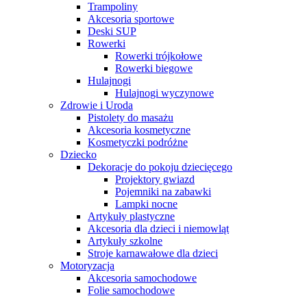
Trampoliny
Akcesoria sportowe
Deski SUP
Rowerki
Rowerki trójkołowe
Rowerki biegowe
Hulajnogi
Hulajnogi wyczynowe
Zdrowie i Uroda
Pistolety do masażu
Akcesoria kosmetyczne
Kosmetyczki podróżne
Dziecko
Dekoracje do pokoju dziecięcego
Projektory gwiazd
Pojemniki na zabawki
Lampki nocne
Artykuły plastyczne
Akcesoria dla dzieci i niemowląt
Artykuły szkolne
Stroje karnawałowe dla dzieci
Motoryzacja
Akcesoria samochodowe
Folie samochodowe