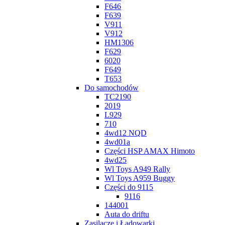
F646
F639
V911
V912
HM1306
F629
6020
F649
T653
Do samochodów
TC2190
2019
L929
710
4wd12 NQD
4wd01a
Części HSP AMAX Himoto
4wd25
Wl Toys A949 Rally
Wl Toys A959 Buggy
Części do 9115
9116
144001
Auta do driftu
Zasilacze i Ładowarki