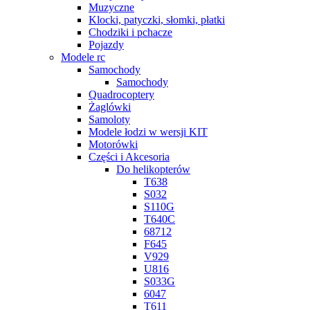
Muzyczne
Klocki, patyczki, słomki, płatki
Chodziki i pchacze
Pojazdy
Modele rc
Samochody
Samochody
Quadrocoptery
Żaglówki
Samoloty
Modele łodzi w wersji KIT
Motorówki
Części i Akcesoria
Do helikopterów
T638
S032
S110G
T640C
68712
F645
V929
U816
S033G
6047
T611