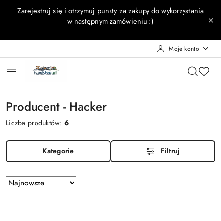
Przejdź do treści głównej
Przejdź do wyszukiwarki
Przejdź do moje konto
Przejdź do menu głównego
Przejdź do stopki
Zarejestruj się i otrzymuj punkty za zakupy do wykorzystania
w następnym zamówieniu :)
Moje konto
Producent - Hacker
Liczba produktów:
6
Kategorie
Filtruj
Zastosowano
Sortuj
według
sortowanie:
Najnowsze.