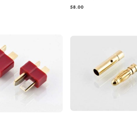
Skuter Do Rozkręcania I Skręcania
58.00
Cena: