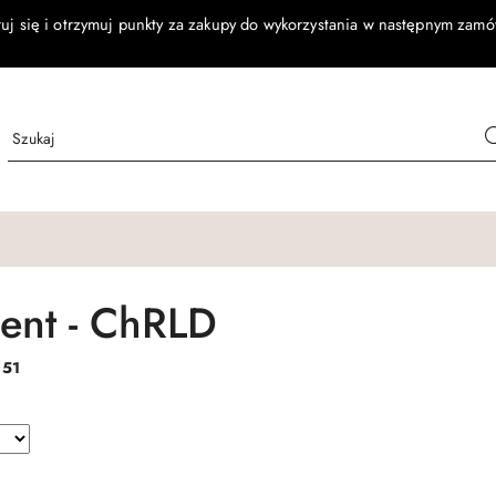
ruj się i otrzymuj punkty za zakupy do wykorzystania w następnym zamó
ent - ChRLD
:
51