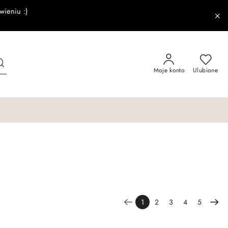
wieniu :)
Moje konto
Ulubione
1
2
3
4
5