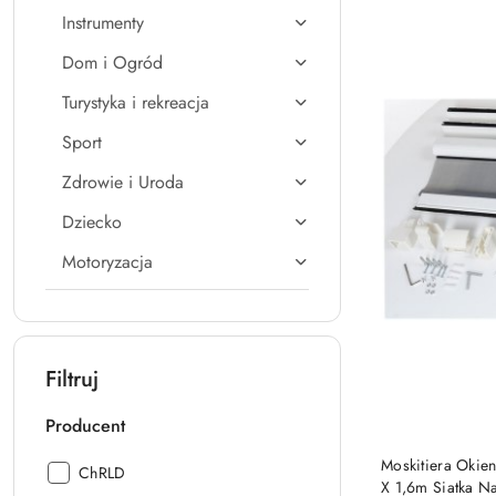
Instrumenty
Dom i Ogród
Turystyka i rekreacja
Sport
Zdrowie i Uroda
Dziecko
Motoryzacja
Filtruj
Producent
Moskitiera Okie
Producent:
ChRLD
X 1,6m Siatka N