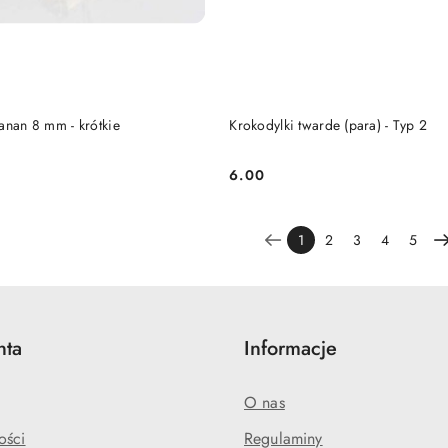
anan 8 mm - krótkie
Krokodylki twarde (para) - Typ 2
6.00
Cena:
1
2
3
4
5
nta
Informacje
O nas
ości
Regulaminy