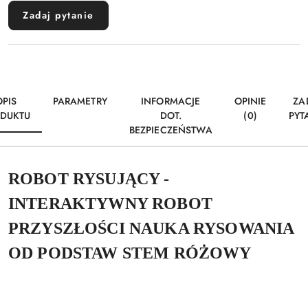
Zadaj pytanie
OPIS
PARAMETRY
INFORMACJE
OPINIE
ZA
DUKTU
DOT.
(0)
PYT
BEZPIECZEŃSTWA
ROBOT RYSUJĄCY -
INTERAKTYWNY ROBOT
PRZYSZŁOŚCI NAUKA RYSOWANIA
OD PODSTAW STEM RÓŻOWY