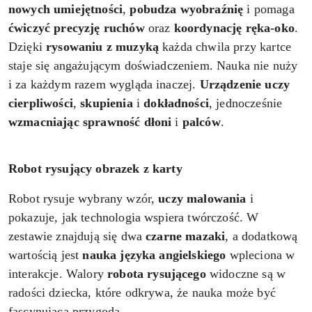
nowych umiejętności
,
pobudza wyobraźnię
i pomaga
ćwiczyć precyzję ruchów
oraz
koordynację ręka-oko
.
Dzięki
rysowaniu z muzyką
każda chwila przy kartce
staje się angażującym doświadczeniem. Nauka nie nuży
i za każdym razem wygląda inaczej.
Urządzenie uczy
cierpliwości
,
skupienia
i
dokładności
, jednocześnie
wzmacniając sprawność dłoni
i
palców
.
Robot rysujący obrazek z karty
Robot rysuje wybrany wzór,
uczy malowania
i
pokazuje, jak technologia wspiera twórczość. W
zestawie znajdują się dwa
czarne mazaki
, a dodatkową
wartością jest
nauka języka angielskiego
wpleciona w
interakcje. Walory
robota
rysującego
widoczne są w
radości dziecka, które odkrywa, że nauka może być
fascynującą przygodą.