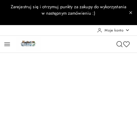
Przejdź do treści głównej
Przejdź do wyszukiwarki
Przejdź do moje konto
Przejdź do menu głównego
Przejdź do opisu produktu
Przejdź do stopki
Zarejestruj się i otrzymuj punkty za zakupy do wykorzystania
w następnym zamówieniu :)
Moje konto