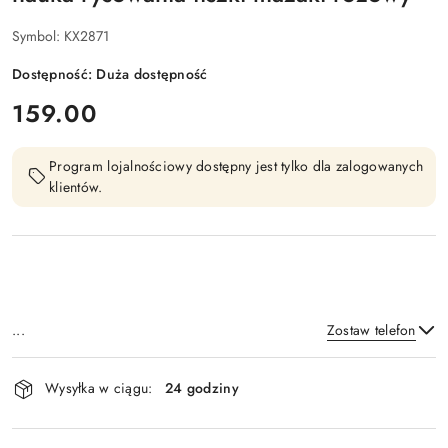
Symbol:
KX2871
Dostępność:
Duża dostępność
cena:
159.00
Program lojalnościowy dostępny jest tylko dla zalogowanych
klientów.
...
Zostaw telefon
Dostępność
Wysyłka w ciągu:
24 godziny
i
Wyślij
dostawa