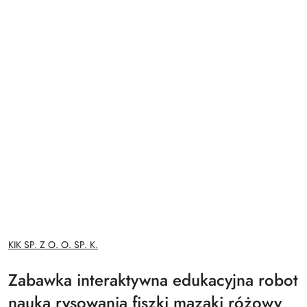
NAZWA
KIK SP. Z O. O. SP. K.
PRODUCENTA:
Zabawka interaktywna edukacyjna robot
nauka rysowania fiszki mazaki różowy