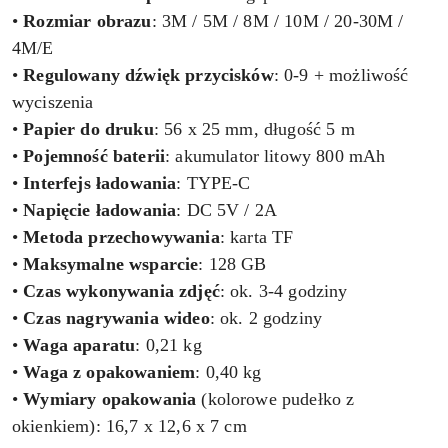
•
Rozmiar obrazu
: 3M / 5M / 8M / 10M / 20-30M /
4M/E
•
Regulowany dźwięk przycisków
: 0-9 + możliwość
wyciszenia
•
Papier do druku
: 56 x 25 mm, długość 5 m
•
Pojemność baterii
: akumulator litowy 800 mAh
•
Interfejs ładowania
: TYPE-C
•
Napięcie ładowania
: DC 5V / 2A
•
Metoda przechowywania
: karta TF
•
Maksymalne wsparcie
: 128 GB
•
Czas wykonywania zdjęć
: ok. 3-4 godziny
•
Czas nagrywania wideo
: ok. 2 godziny
•
Waga aparatu
: 0,21 kg
•
Waga z opakowaniem
: 0,40 kg
•
Wymiary opakowania
(kolorowe pudełko z
okienkiem): 16,7 x 12,6 x 7 cm