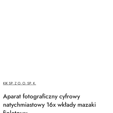
NAZWA
KIK SP. Z O. O. SP. K.
PRODUCENTA:
Aparat fotograficzny cyfrowy
natychmiastowy 16x wkłady mazaki
fioletowy