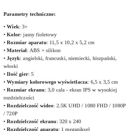
Parametry techniczne:
•
Wiek
: 3+
•
Kolor
: jasny fioletowy
•
Rozmiar
aparatu
: 11,5 x 10,2 x 5,2 cm
•
Materiał
: ABS + silikon
•
Język
: angielski, francuski, niemiecki, hiszpański,
włoski
•
Ilość
gier
: 5
•
Wymiary kolorowego wyświetlacza
: 6,5 x 3,5 cm
•
Rozmiar ekranu
: 3,0 cala - ekran IPS w wysokiej
rozdzielczości
•
Rozdzielczość wideo
: 2.5K UHD / 1080 FHD / 1080P
/ 720P
•
Rozdzielczość ekranu
: 320 x 240
•
Rozdzielczość aparatu
: 1 megapiksel