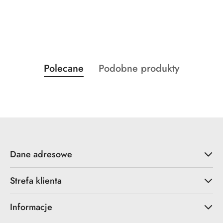
Produkty
Produkty
Polecane
Podobne produkty
Pomiń karuzelę produktów
o
o
statusie:
statusie:
Dane adresowe
Strefa klienta
Informacje