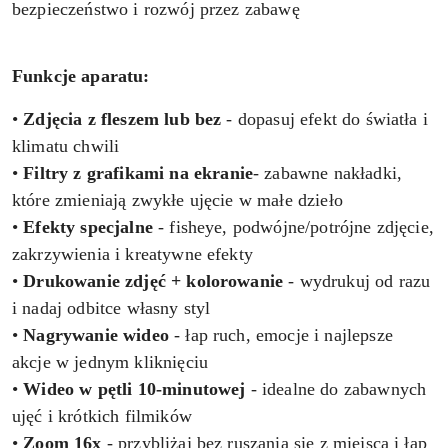
bezpieczeństwo i rozwój przez zabawę
Funkcje aparatu:
•
Zdjęcia z fleszem lub bez
- dopasuj efekt do światła i
klimatu chwili
•
Filtry z grafikami
na ekranie
- zabawne nakładki,
które zmieniają zwykłe ujęcie w małe dzieło
•
Efekty specjalne
- fisheye, podwójne/potrójne zdjęcie,
zakrzywienia i kreatywne efekty
•
Drukowanie zdjęć + kolorowanie
- wydrukuj od razu
i nadaj odbitce własny styl
•
Nagrywanie wideo
- łap ruch, emocje i najlepsze
akcje w jednym kliknięciu
•
Wideo w pętli 10-minutowej
- idealne do zabawnych
ujęć i krótkich filmików
•
Zoom 16x
- przybliżaj bez ruszania się z miejsca i łap