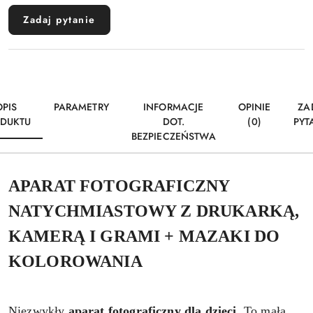
Zadaj pytanie
OPIS
PARAMETRY
INFORMACJE
OPINIE
ZA
DUKTU
DOT.
(0)
PYT
BEZPIECZEŃSTWA
APARAT FOTOGRAFICZNY
NATYCHMIASTOWY Z DRUKARKĄ,
KAMERĄ I GRAMI + MAZAKI DO
KOLOROWANIA
Niezwykły
aparat fotograficzny dla dzieci
. To mała