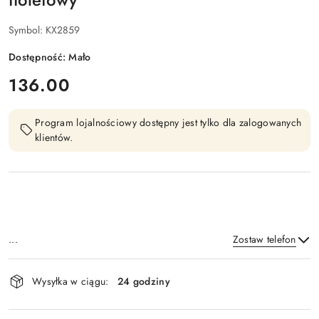
Symbol:
KX2859
Dostępność:
Mało
cena:
136.00
Program lojalnościowy dostępny jest tylko dla zalogowanych
klientów.
...
Zostaw telefon
Dostępność
Wysyłka w ciągu:
24 godziny
i
Wyślij
dostawa