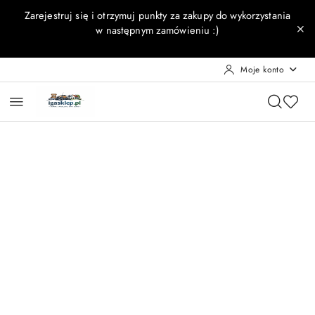
Przejdź do treści głównej
Przejdź do wyszukiwarki
Przejdź do moje konto
Przejdź do menu głównego
Przejdź do opisu produktu
Przejdź do stopki
Zarejestruj się i otrzymuj punkty za zakupy do wykorzystania
w następnym zamówieniu :)
Moje konto