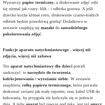
Wystarczy
papier termiczny
, a drukowanie zdjęć robi
się niemal jak czary: klik - i odbitka gotowa. A jeśli
dziecko kocha klimat retro, drukowanie czarno-białych
odbitek będzie prawdziwą gratką! Dodatkowo w
zestawie znajdują się
mazaki
do
samodzielnego
pokolorowania zdjęć
.
Funkcje aparatu natychmiastowego - więcej niż
zdjęcia, więcej niż zabawa
Ten
aparat natychmiastowy dla dzieci
potrafi
zaskoczyć: to
narzędzie do tworzenia
,
kolekcjonowania
i
wyrażania
siebie
. W zestawie
znajdziesz
rolkę papieru termicznego
, która pozwala
drukować seriami jak mały reporter, oraz kabel USB do
ładowania, by przygoda nie kończyła się w połowie
dnia. A żeby
aparat
był zawsze pod ręką, jest też
smycz