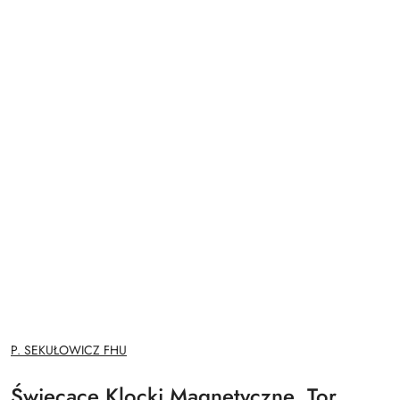
NAZWA
P. SEKUŁOWICZ FHU
PRODUCENTA:
Świecące Klocki Magnetyczne, Tor