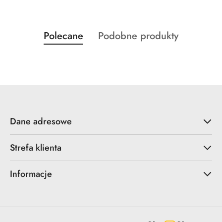
Produkty
Produkty
Polecane
Podobne produkty
Pomiń karuzelę produktów
o
o
statusie:
statusie:
Dane adresowe
Strefa klienta
Informacje