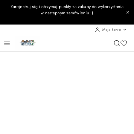
Przejdź do treści głównej
Przejdź do wyszukiwarki
Przejdź do moje konto
Przejdź do menu głównego
Przejdź do opisu produktu
Przejdź do stopki
Zarejestruj się i otrzymuj punkty za zakupy do wykorzystania
w następnym zamówieniu :)
Moje konto