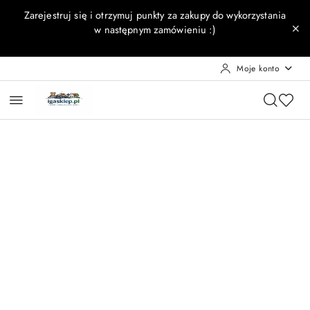
Przejdź do treści głównej
Przejdź do wyszukiwarki
Przejdź do moje konto
Przejdź do menu głównego
Przejdź do opisu produktu
Przejdź do stopki
Zarejestruj się i otrzymuj punkty za zakupy do wykorzystania
w następnym zamówieniu :)
Moje konto