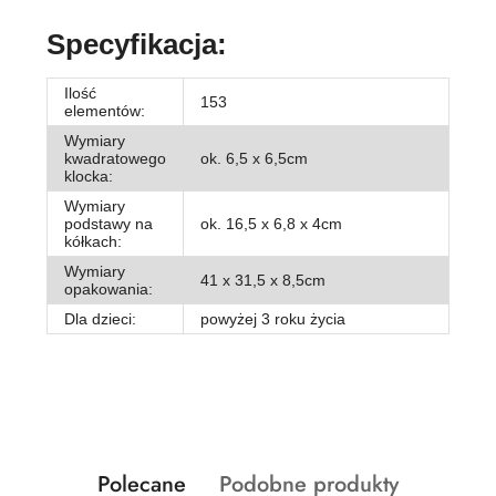
Specyfikacja:
Ilość
153
elementów:
Wymiary
kwadratowego
ok. 6,5 x 6,5cm
klocka:
Wymiary
podstawy na
ok. 16,5 x 6,8 x 4cm
kółkach:
Wymiary
41 x 31,5 x 8,5cm
opakowania:
Dla dzieci:
powyżej 3 roku życia
Produkty
Produkty
Polecane
Podobne produkty
Pomiń karuzelę produktów