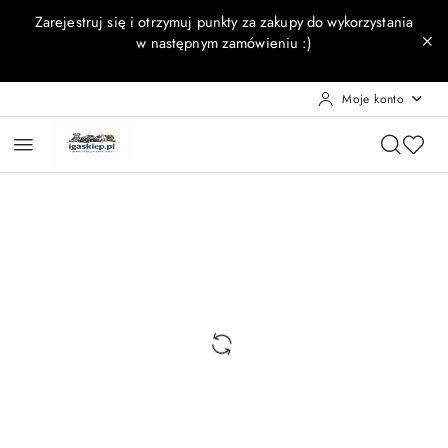
Przejdź do treści głównej
Przejdź do wyszukiwarki
Przejdź do moje konto
Przejdź do menu głównego
Przejdź do opisu produktu
Przejdź do stopki
Zarejestruj się i otrzymuj punkty za zakupy do wykorzystania
w następnym zamówieniu :)
Moje konto