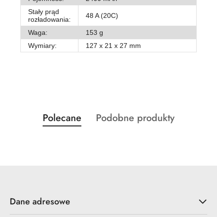
Stały prąd
48 A (20C)
rozładowania:
Waga:
153 g
Wymiary:
127 x 21 x 27 mm
Produkty
Produkty
Polecane
Podobne produkty
Pomiń karuzelę produktów
o
o
statusie:
statusie:
Dane adresowe