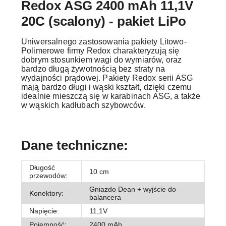
Redox ASG 2400 mAh 11,1V
20C (scalony) - pakiet LiPo
Uniwersalnego zastosowania pakiety Litowo-
Polimerowe firmy Redox charakteryzują się
dobrym stosunkiem wagi do wymiarów, oraz
bardzo długą żywotnością bez straty na
wydajności prądowej. Pakiety Redox serii ASG
mają bardzo długi i wąski kształt, dzięki czemu
idealnie mieszczą się w karabinach ASG, a także
w wąskich kadłubach szybowców.
Dane techniczne:
Długość
10 cm
przewodów:
Gniazdo Dean + wyjście do
Konektory:
balancera
Napięcie:
11,1V
Pojemność:
2400 mAh