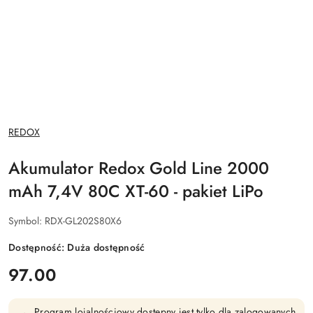
NAZWA
REDOX
PRODUCENTA:
Akumulator Redox Gold Line 2000
mAh 7,4V 80C XT-60 - pakiet LiPo
Symbol:
RDX-GL202S80X6
Dostępność:
Duża dostępność
cena:
97.00
Program lojalnościowy dostępny jest tylko dla zalogowanych