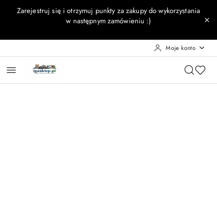
Przejdź do treści głównej
Przejdź do wyszukiwarki
Przejdź do moje konto
Przejdź do menu głównego
Przejdź do opisu produktu
Przejdź do stopki
Zarejestruj się i otrzymuj punkty za zakupy do wykorzystania
w następnym zamówieniu :)
Moje konto