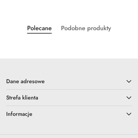
Produkty
Produkty
Polecane
Podobne produkty
Pomiń karuzelę produktów
o
o
statusie:
statusie:
Dane adresowe
Strefa klienta
Informacje