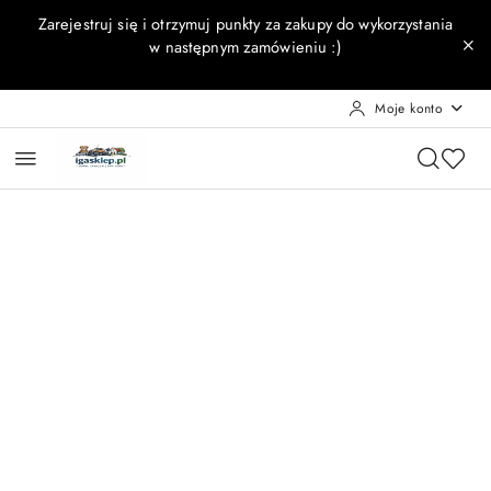
Przejdź do treści głównej
Przejdź do wyszukiwarki
Przejdź do moje konto
Przejdź do menu głównego
Przejdź do opisu produktu
Przejdź do stopki
Zarejestruj się i otrzymuj punkty za zakupy do wykorzystania
w następnym zamówieniu :)
Moje konto