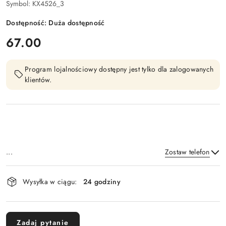
Symbol:
KX4526_3
Dostępność:
Duża dostępność
cena:
67.00
Program lojalnościowy dostępny jest tylko dla zalogowanych
klientów.
...
Zostaw telefon
Dostępność
Wysyłka w ciągu:
24 godziny
i
Wyślij
dostawa
Zadaj pytanie