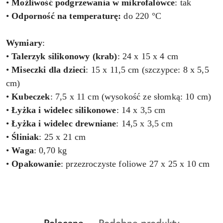
•
Możliwość podgrzewania w mikrofalówce
: tak
•
Odporność na temperaturę:
do 220 °C
Wymiary
:
•
Talerzyk
silikonowy (krab)
: 24 x 15 x 4 cm
•
Miseczki
dla
dzieci
: 15 x 11,5 cm (szczypce: 8 x 5,5
cm)
•
Kubeczek
: 7,5 x 11 cm (wysokość ze słomką: 10 cm)
•
Łyżka
i widelec silikonowe
: 14 x 3,5 cm
•
Łyżka i widelec drewniane
: 14,5 x 3,5 cm
•
Śliniak
: 25 x 21 cm
•
Waga
: 0,70 kg
•
Opakowanie
: przezroczyste foliowe 27 x 25 x 10 cm
Produkty
Produkty