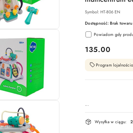
Symbol:
HT-806 EN
Dostępność:
Brak towaru
Powiadom gdy produk
cena:
135.00
Program lojalnościo
...
Dostępność
Wysyłka w ciągu:
2
i