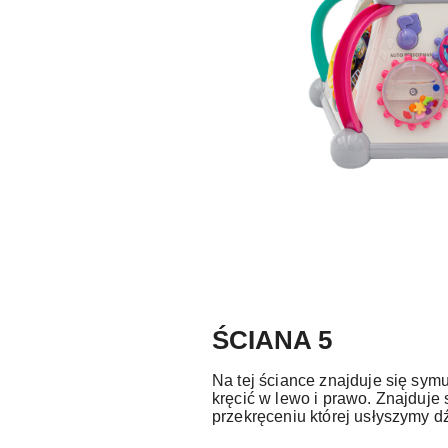
ŚCIANA 5
Na tej ściance znajduje się symu
kręcić w lewo i prawo. Znajduje 
przekręceniu której usłyszymy d