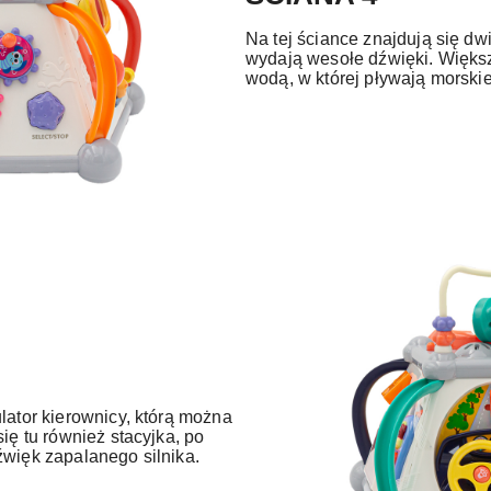
Na tej ściance znajdują się dw
wydają wesołe dźwięki. Większ
wodą, w której pływają morskie
lator kierownicy, którą można
się tu również stacyjka, po
źwięk zapalanego silnika.