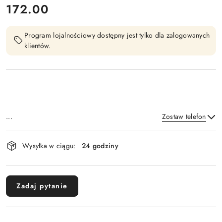
cena:
172.00
Program lojalnościowy dostępny jest tylko dla zalogowanych
klientów.
...
Zostaw telefon
Dostępność
Wysyłka w ciągu:
24 godziny
i
Wyślij
dostawa
Zadaj pytanie