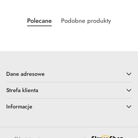
Produkty
Produkty
Polecane
Podobne produkty
Pomiń karuzelę produktów
o
o
statusie:
statusie:
Dane adresowe
Strefa klienta
Informacje