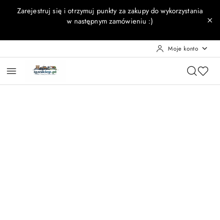
Przejdź do treści głównej
Przejdź do wyszukiwarki
Przejdź do moje konto
Przejdź do menu głównego
Przejdź do opisu produktu
Przejdź do stopki
Zarejestruj się i otrzymuj punkty za zakupy do wykorzystania
w następnym zamówieniu :)
Moje konto