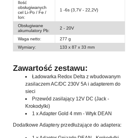
Ilość
obsługiwanych
1 -6s (3,7V - 22,2V)
cel Li-Po / Fe /
Ion:
Obsługiwane
2 - 20V
akumulatory Pb:
Waga netto:
277 g
Wymiary:
133 x 87 x 33 mm
Zawartość zestawu:
Ładowarka Redox Delta z wbudowanym
zasilaczem AC/DC 230V 5A i adapterem do
sieci
Przewód zasilający 12V DC (Jack -
Krokodylki)
1 x Adapter Gold 4 mm - Wtyk DEAN
Dodatkowe Adaptery przedłużające do adaptera:
1 x Adapter Gniazdo DEAN - Krokodylki