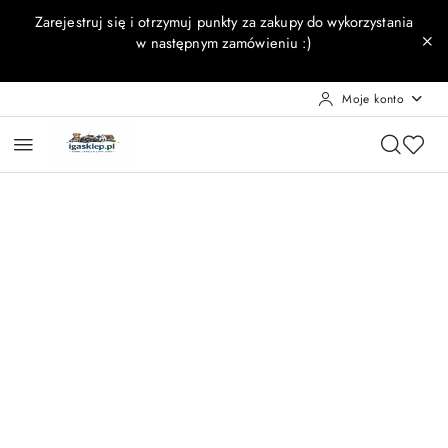
Przejdź do treści głównej
Przejdź do wyszukiwarki
Przejdź do moje konto
Przejdź do menu głównego
Przejdź do opisu produktu
Przejdź do stopki
Zarejestruj się i otrzymuj punkty za zakupy do wykorzystania
w następnym zamówieniu :)
Moje konto