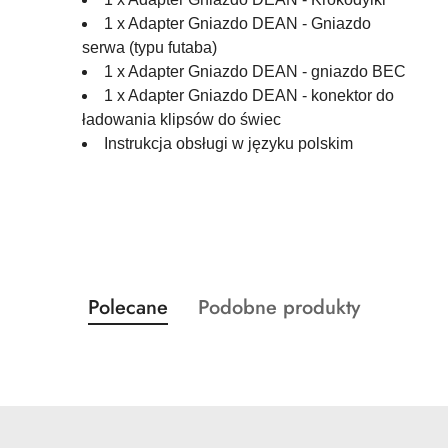
1 x Adapter Gniazdo DEAN - Gniazdo
serwa (typu futaba)
1 x Adapter Gniazdo DEAN - gniazdo BEC
1 x Adapter Gniazdo DEAN - konektor do
ładowania klipsów do świec
Instrukcja obsługi w języku polskim
Produkty
Produkty
Polecane
Podobne produkty
Pomiń karuzelę produktów
o
o
statusie:
statusie: