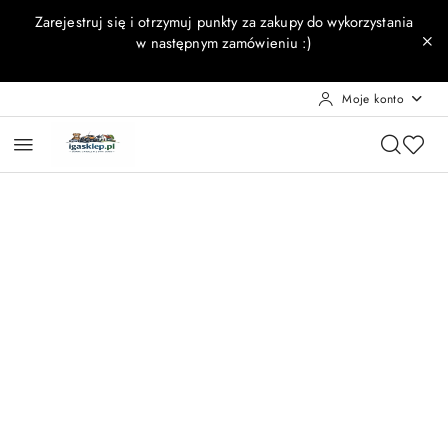
Przejdź do treści głównej
Przejdź do wyszukiwarki
Przejdź do moje konto
Przejdź do menu głównego
Przejdź do opisu produktu
Przejdź do stopki
Zarejestruj się i otrzymuj punkty za zakupy do wykorzystania
w następnym zamówieniu :)
Moje konto