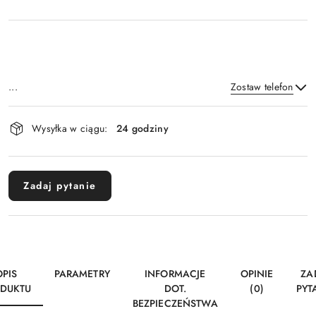
...
Zostaw telefon
Dostępność
Wysyłka w ciągu:
24 godziny
i
Wyślij
dostawa
Zadaj pytanie
OPIS
PARAMETRY
INFORMACJE
OPINIE
ZA
DUKTU
DOT.
(0)
PYT
BEZPIECZEŃSTWA