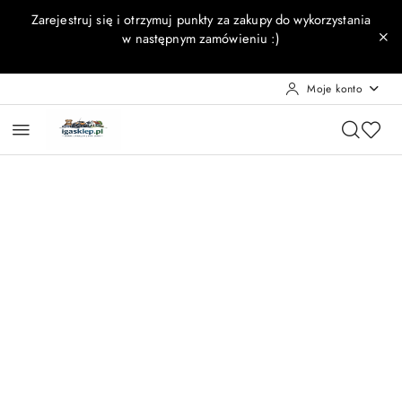
Przejdź do treści głównej
Przejdź do wyszukiwarki
Przejdź do moje konto
Przejdź do menu głównego
Przejdź do opisu produktu
Przejdź do stopki
Zarejestruj się i otrzymuj punkty za zakupy do wykorzystania
w następnym zamówieniu :)
Moje konto