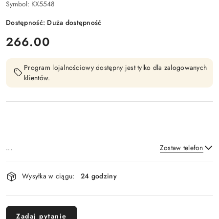
Symbol:
KX5548
Dostępność:
Duża dostępność
cena:
266.00
Program lojalnościowy dostępny jest tylko dla zalogowanych
klientów.
...
Zostaw telefon
Dostępność
Wysyłka w ciągu:
24 godziny
i
Wyślij
dostawa
Zadaj pytanie