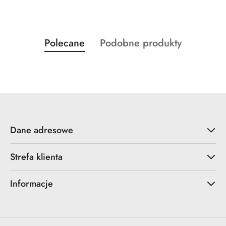
Produkty
Produkty
Polecane
Podobne produkty
Pomiń karuzelę produktów
o
o
statusie:
statusie:
Dane adresowe
Strefa klienta
Informacje