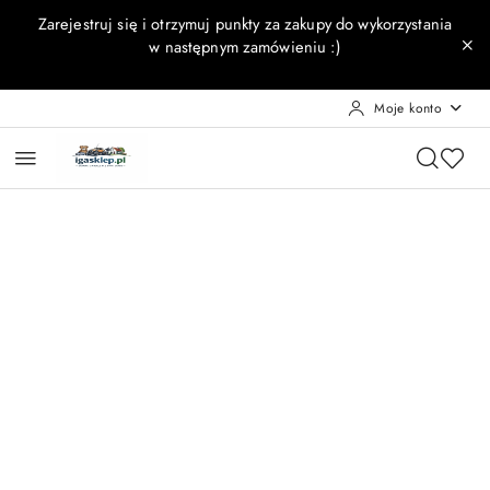
Przejdź do treści głównej
Przejdź do wyszukiwarki
Przejdź do moje konto
Przejdź do menu głównego
Przejdź do opisu produktu
Przejdź do stopki
Zarejestruj się i otrzymuj punkty za zakupy do wykorzystania
w następnym zamówieniu :)
Moje konto