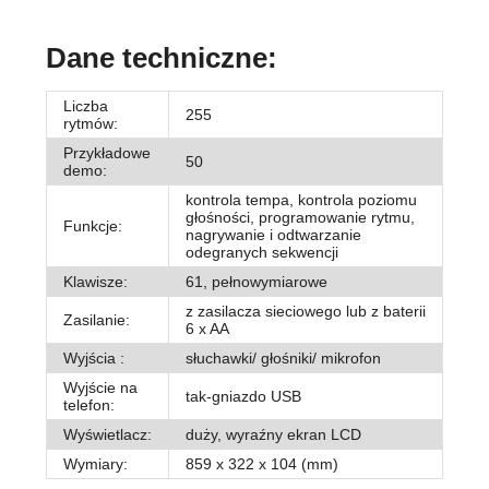
Dane techniczne:
Liczba
255
rytmów:
Przykładowe
50
demo:
kontrola tempa, kontrola poziomu
głośności, programowanie rytmu,
Funkcje:
nagrywanie i odtwarzanie
odegranych sekwencji
Klawisze:
61, pełnowymiarowe
z zasilacza sieciowego lub z baterii
Zasilanie:
6 x AA
Wyjścia :
słuchawki/ głośniki/ mikrofon
Wyjście na
tak-gniazdo USB
telefon:
Wyświetlacz:
duży, wyraźny ekran LCD
Wymiary:
859 x 322 x 104 (mm)