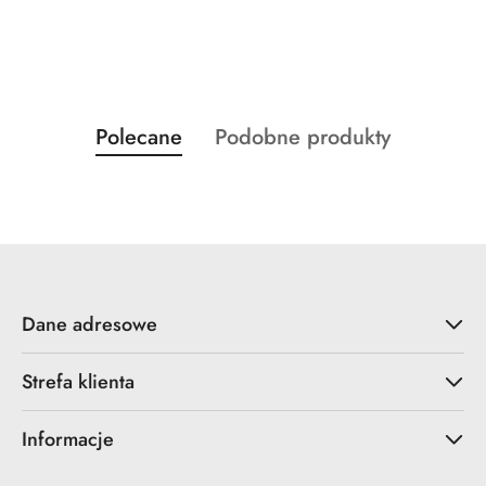
Produkty
Produkty
Polecane
Podobne produkty
Pomiń karuzelę produktów
o
o
statusie:
statusie:
Dane adresowe
Strefa klienta
Informacje