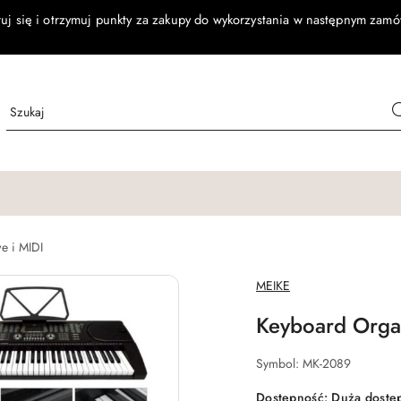
ruj się i otrzymuj punkty za zakupy do wykorzystania w następnym zamó
e i MIDI
NAZWA
MEIKE
PRODUCENTA:
Keyboard Orga
Symbol:
MK-2089
Dostępność:
Duża dostę