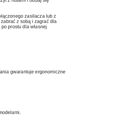
zyt z nutami i oddaj się
łączonego zasilacza lub z
e zabrać z sobą i zagrać dla
 po prostu dla własnej
wania gwarantuje ergonomiczne
 modelami.