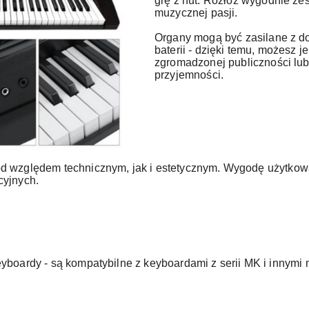
grę z nut. Rozłóż wygodnie zes
muzycznej pasji.
Organy mogą być zasilane z do
baterii - dzięki temu, możesz j
zgromadzonej publiczności lub
przyjemności.
od względem technicznym, jak i estetycznym. Wygodę użytko
cyjnych.
yboardy - są kompatybilne z keyboardami z serii MK i innymi