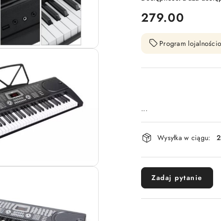
cena:
279.00
Program lojalnościo
...
Dostępność
Wysyłka w ciągu:
2
i
dostawa
Zadaj pytanie