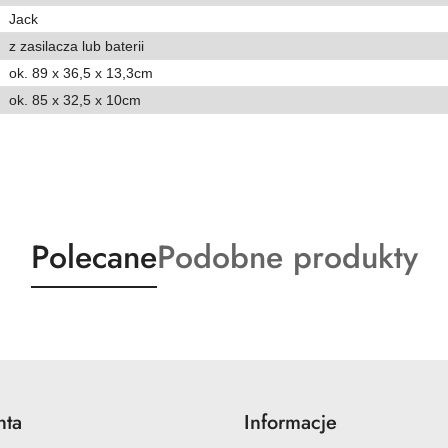
Jack
z zasilacza lub baterii
ok. 89 x 36,5 x 13,3cm
ok. 85 x 32,5 x 10cm
Produkty
Produkty
Polecane
Podobne produkty
o
o
statusie:
statusie:
nta
Informacje