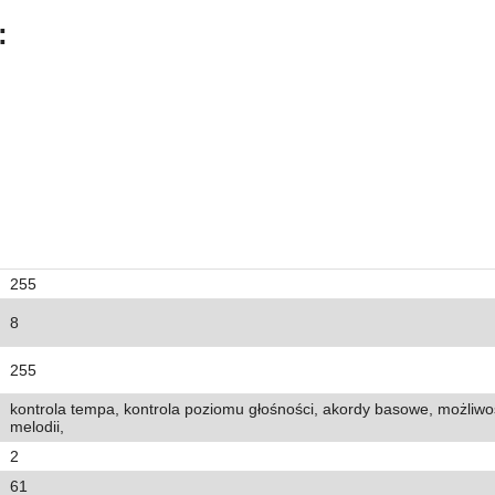
:
255
8
255
kontrola tempa, kontrola poziomu głośności, akordy basowe, możliw
melodii,
2
61