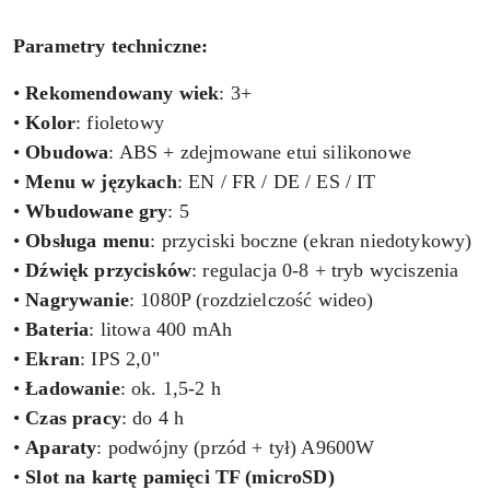
Parametry techniczne:
•
Rekomendowany wiek
: 3+
•
Kolor
: fioletowy
•
Obudowa
: ABS + zdejmowane etui silikonowe
•
Menu w językach
: EN / FR / DE / ES / IT
•
Wbudowane gry
: 5
•
Obsługa menu
: przyciski boczne (ekran niedotykowy)
•
Dźwięk przycisków
: regulacja 0-8 + tryb wyciszenia
•
Nagrywanie
: 1080P (rozdzielczość wideo)
•
Bateria
: litowa 400 mAh
•
Ekran
: IPS 2,0"
•
Ładowanie
: ok. 1,5-2 h
•
Czas pracy
: do 4 h
•
Aparaty
: podwójny (przód + tył) A9600W
•
Slot na kartę pamięci TF (microSD)