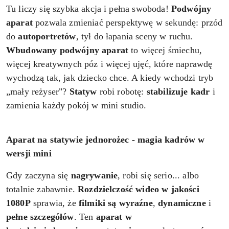
Tu liczy się szybka akcja i pełna swoboda!
Podwójny
aparat
pozwala zmieniać perspektywę w sekundę: przód
do
autoportretów
, tył do łapania sceny w ruchu.
Wbudowany podwójny aparat
to więcej śmiechu,
więcej kreatywnych póz i więcej ujęć, które naprawdę
wychodzą tak, jak dziecko chce. A kiedy wchodzi tryb
„mały reżyser"?
Statyw
robi robotę:
stabilizuje kadr
i
zamienia każdy pokój w mini studio.
Aparat na statywie jednorożec - magia kadrów w
wersji mini
Gdy zaczyna się
nagrywanie
, robi się serio... albo
totalnie zabawnie.
Rozdzielczość wideo w jakości
1080P
sprawia, że
filmiki są wyraźne
,
dynamiczne
i
pełne szczegółów
. Ten
aparat w