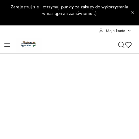
Przejdź do treści głównej
Przejdź do wyszukiwarki
Przejdź do moje konto
Przejdź do menu głównego
Przejdź do opisu produktu
Przejdź do stopki
Zarejestruj się i otrzymuj punkty za zakupy do wykorzystania
w następnym zamówieniu :)
Moje konto