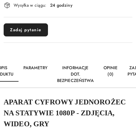
Wysyłka w ciągu:
24 godziny
i
Wyślij
dostawa
Zadaj pytanie
OPIS
PARAMETRY
INFORMACJE
OPINIE
ZA
DUKTU
DOT.
(0)
PYT
BEZPIECZEŃSTWA
APARAT CYFROWY JEDNOROŻEC
NA STATYWIE 1080P - ZDJĘCIA,
WIDEO, GRY