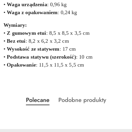
•
Waga urządzenia
: 0,96 kg
•
Waga z opakowaniem
: 0,24 kg
Wymiary:
•
Z gumowym etui
: 8,5 x 8,5 x 3,5 cm
•
Bez etui
: 8,2 x 6,2 x 3,2 cm
•
Wysokość ze statywem
: 17 cm
•
Podstawa statywu (szerokość)
: 10 cm
•
Opakowanie
: 11,5 x 11,5 x 5,5 cm
Produkty
Produkty
Polecane
Podobne produkty
Pomiń karuzelę produktów
o
o
statusie:
statusie: