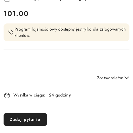
cena:
101.00
Program lojalnościowy dostępny jest tylko dla zalogowanych
klientów.
...
Zostaw telefon
Dostępność
Wysyłka w ciągu:
24 godziny
i
Wyślij
dostawa
Zadaj pytanie