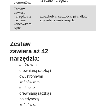
42 różne narzędzia
elementów:
Zestaw
zawiera
narzędzia z
szpachelka, szczotka, piła, dłuto,
różnymi
szpikulec i wiele innych.
końcówkami
typu:
Zestaw
zawiera aż 42
narzędzia:
24 szt z
drewnianą rączką i
dwustronnymi
końcówkami,
4 szt z
drewnianą rączką i
pojedynczą
końcówką,