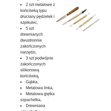
2 szt metalowe z
końcówką typu
druciany pędzelek i
szpikulec,
5 szt
drewnianych
dwustronnie
zakończonych
narzędzi,
3 szt podwójnie
zakończonych
silikonową
końcówką,
Gąbka,
Metalowa linka,
Metalowa giętka
szpachelka,
Drewniana