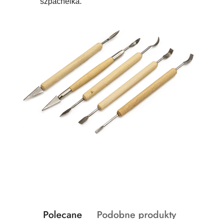
szpachelka.
Produkty
Produkty
Polecane
Podobne produkty