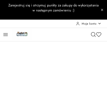
Przejdź do treści głównej
Przejdź do wyszukiwarki
Przejdź do moje konto
Przejdź do menu głównego
Przejdź do opisu produktu
Przejdź do stopki
Zarejestruj się i otrzymuj punkty za zakupy do wykorzystania
w następnym zamówieniu :)
Moje konto