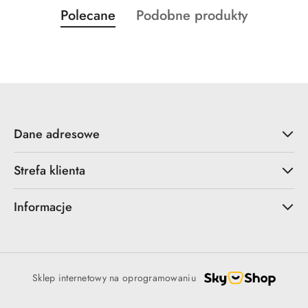
Produkty
Produkty
Polecane
Podobne produkty
Pomiń karuzelę produktów
o
o
statusie:
statusie:
Dane adresowe
Strefa klienta
Informacje
Sklep internetowy na oprogramowaniu