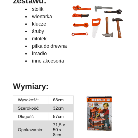
zestawu:
stolik
wiertarka
klucze
śruby
młotek
piłka do drewna
imadło
inne akcesoria
Wymiary:
Wysokość:
68cm
Szerokość:
32cm
Długość:
57cm
71,5 x
Opakowania:
50 x
8cm