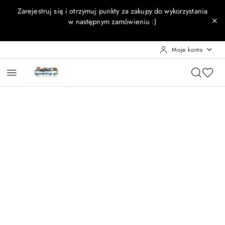
Przejdź do treści głównej
Przejdź do wyszukiwarki
Przejdź do moje konto
Przejdź do menu głównego
Przejdź do opisu produktu
Przejdź do stopki
Zarejestruj się i otrzymuj punkty za zakupy do wykorzystania
w następnym zamówieniu :)
Moje konto