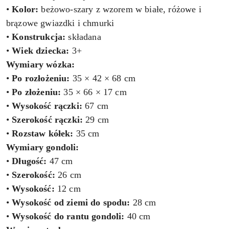
•
Kolor:
beżowo-szary z wzorem w białe, różowe i
brązowe gwiazdki i chmurki
•
Konstrukcja:
składana
•
Wiek dziecka:
3+
Wymiary wózka:
•
Po rozłożeniu:
35 × 42 × 68 cm
•
Po złożeniu:
35 × 66 × 17 cm
•
Wysokość rączki:
67 cm
•
Szerokość rączki:
29 cm
•
Rozstaw kółek:
35 cm
Wymiary gondoli:
•
Długość:
47 cm
•
Szerokość:
26 cm
•
Wysokość:
12 cm
•
Wysokość od ziemi do spodu:
28 cm
•
Wysokość do rantu gondoli:
40 cm