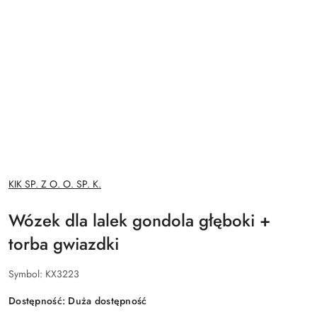
NAZWA
KIK SP. Z O. O. SP. K.
PRODUCENTA:
Wózek dla lalek gondola głęboki +
torba gwiazdki
Symbol:
KX3223
Dostępność:
Duża dostępność