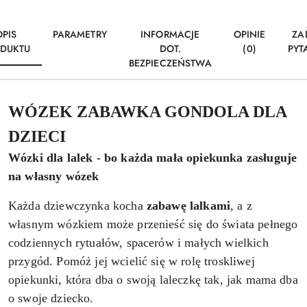
OPIS
PARAMETRY
INFORMACJE
OPINIE
ZA
DUKTU
DOT.
(0)
PYT
BEZPIECZEŃSTWA
WÓZEK ZABAWKA GONDOLA DLA
DZIECI
Wózki dla lalek - bo każda mała opiekunka zasługuje
na własny wózek
Każda dziewczynka kocha
zabawę lalkami
, a z
własnym wózkiem może przenieść się do świata pełnego
codziennych rytuałów, spacerów i małych wielkich
przygód. Pomóż jej wcielić się w rolę troskliwej
opiekunki, która dba o swoją laleczkę tak, jak mama dba
o swoje dziecko.