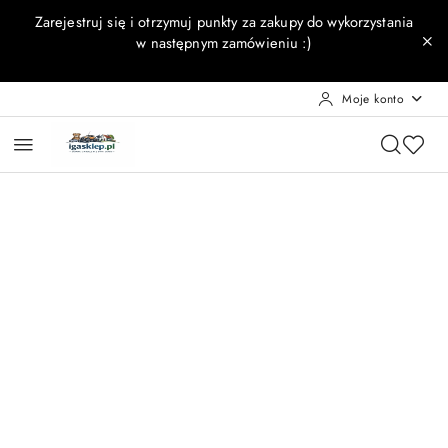
Przejdź do treści głównej
Przejdź do wyszukiwarki
Przejdź do moje konto
Przejdź do menu głównego
Przejdź do opisu produktu
Przejdź do stopki
Zarejestruj się i otrzymuj punkty za zakupy do wykorzystania
w następnym zamówieniu :)
Moje konto