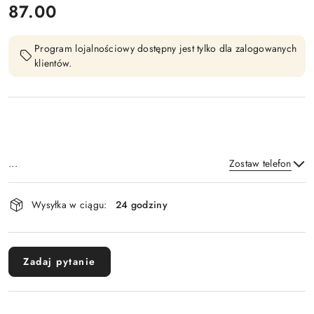
cena:
87.00
Program lojalnościowy dostępny jest tylko dla zalogowanych
klientów.
...
Zostaw telefon
Dostępność
Wysyłka w ciągu:
24 godziny
i
Wyślij
dostawa
Zadaj pytanie