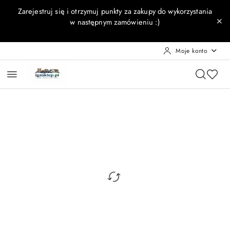
Przejdź do treści głównej
Przejdź do wyszukiwarki
Przejdź do moje konto
Przejdź do menu głównego
Przejdź do opisu produktu
Przejdź do stopki
Zarejestruj się i otrzymuj punkty za zakupy do wykorzystania
w następnym zamówieniu :)
Moje konto