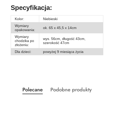
Specyfikacja:
Kolor:
Niebieski
Wymiary
ok. 65 x 45,5 x 14cm
opakowania:
Wymiary
wys. 56cm, długość 43cm,
chodzika po
szerokość 47cm
złożeniu:
Dla dzieci:
powyżej 9 miesiąca życia
Produkty
Produkty
Polecane
Podobne produkty
Pomiń karuzelę produktów
o
o
statusie:
statusie: