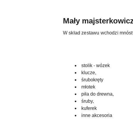
Mały majsterkowic
W skład zestawu wchodzi mnóst
stolik - wózek
klucze,
śrubokręty
młotek
piła do drewna,
śruby,
kuferek
inne akcesoria