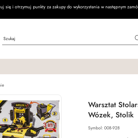
ruj się i otrzymuj punkty za zakupy do wykorzystania w następnym zamó
nie
Warsztat Stola
Wózek, Stolik
Symbol:
008-928