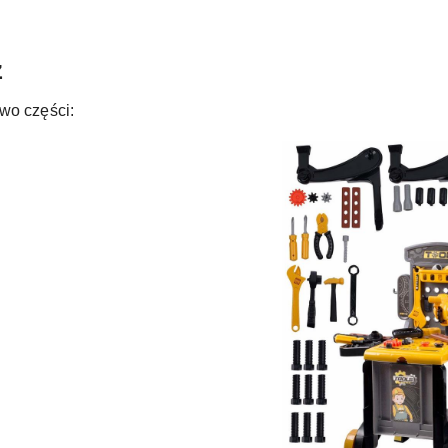
z
wo części: