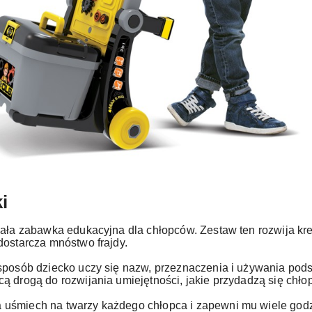
i
nała zabawka edukacyjna dla chłopców. Zestaw ten rozwija kre
dostarcza mnóstwo frajdy.
 sposób dziecko uczy się nazw, przeznaczenia i używania po
ą drogą do rozwijania umiejętności, jakie przydadzą się chł
uśmiech na twarzy każdego chłopca i zapewni mu wiele godz