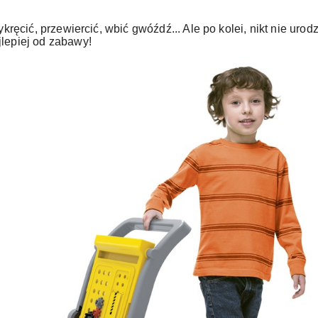
ykręcić, przewiercić, wbić gwóźdź... Ale po kolei, nikt nie urod
jlepiej od zabawy!