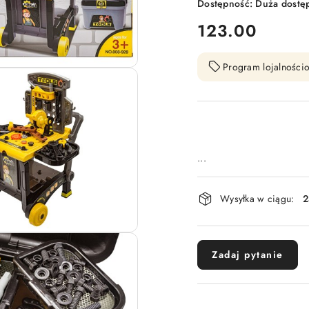
Dostępność:
Duża dostę
cena:
123.00
Program lojalnościo
...
Dostępność
Wysyłka w ciągu:
2
i
dostawa
Zadaj pytanie