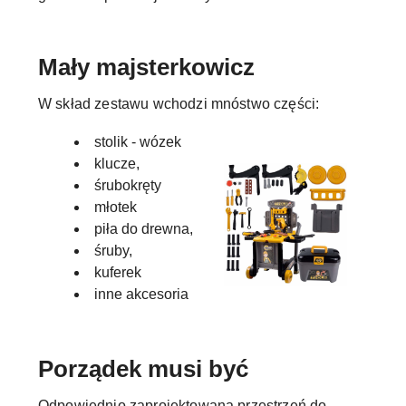
Mały majsterkowicz
W skład zestawu wchodzi mnóstwo części:
stolik - wózek
klucze,
śrubokręty
młotek
piła do drewna,
śruby,
kuferek
inne akcesoria
Porządek musi być
Odpowiednio zaprojektowana przestrzeń do