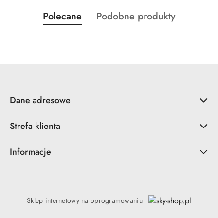
Produkty
Produkty
Polecane
Podobne produkty
Pomiń karuzelę produktów
o
o
statusie:
statusie:
Dane adresowe
Strefa klienta
Informacje
Sklep internetowy na oprogramowaniu