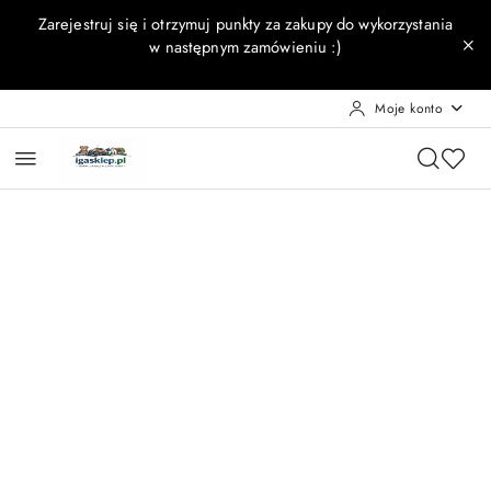
Przejdź do treści głównej
Przejdź do wyszukiwarki
Przejdź do moje konto
Przejdź do menu głównego
Przejdź do opisu produktu
Przejdź do stopki
Zarejestruj się i otrzymuj punkty za zakupy do wykorzystania
w następnym zamówieniu :)
Moje konto