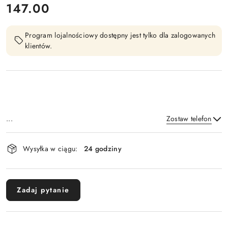
cena:
147.00
Program lojalnościowy dostępny jest tylko dla zalogowanych
klientów.
...
Zostaw telefon
Dostępność
Wysyłka w ciągu:
24 godziny
i
Wyślij
dostawa
Zadaj pytanie