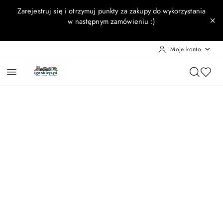
Przejdź do treści głównej
Przejdź do wyszukiwarki
Przejdź do moje konto
Przejdź do menu głównego
Przejdź do opisu produktu
Przejdź do stopki
Zarejestruj się i otrzymuj punkty za zakupy do wykorzystania
w następnym zamówieniu :)
Moje konto