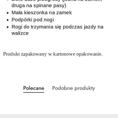
druga na spinane pasy)
Mała kieszonka na zamek
Podpórki pod nogi
Rogi do trzymania się podczas jazdy na
walizce
Produkt zapakowany w kartonowe opakowanie.
Produkty
Produkty
Polecane
Podobne produkty
Pomiń karuzelę produktów
o
o
statusie:
statusie: