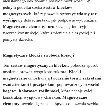
nieustannego odkrywania nowych możliwości. W
jednym pudełku czeka
zestaw klocków
magnetycznych
, który pozwala stworzyć
własny tor
wyścigowy
dokładnie taki, jak podpowie wyobraźnia.
Magnetyczne elementy
toru
łączą się intuicyjnie,
tworząc konstrukcje, które zmieniają się szybciej niż
pomysły dziecka.
Magnetyczne klocki i swoboda kreacji
Ten
zestaw magnetycznych klocków
pobudza sposób
myślenia prawdziwego konstruktora.
Klocki
magnetyczne
umożliwiają
tworzenie toru
z
zakrętami
,
wzniesieniami
i
przejazdami
poprowadzonych
wśród
bogatej
,
kolorowej
roślinności
, która nadaje całej
konstrukcji wyjątkowy charakter.
Magnetyczne
elementy
pewnie się ze sobą łączą, co pozwala szybko