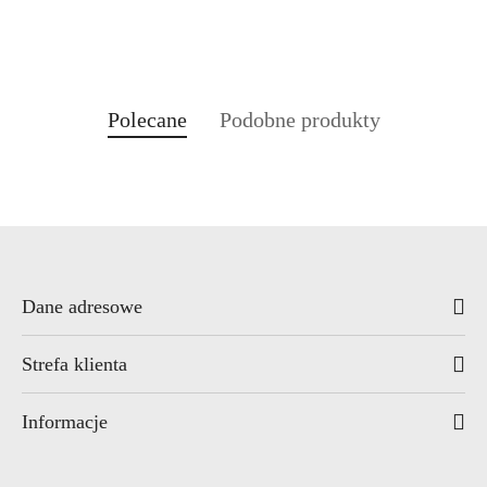
Produkty
Produkty
Polecane
Podobne produkty
Pomiń karuzelę produktów
o
o
statusie:
statusie:
Dane adresowe
Strefa klienta
Informacje