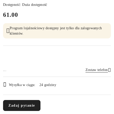
Dostępność:
Duża dostępność
cena:
61.00
Program lojalnościowy dostępny jest tylko dla zalogowanych
klientów.
...
Zostaw telefon
Dostępność
Wysyłka w ciągu:
24 godziny
i
Wyślij
dostawa
Zadaj pytanie