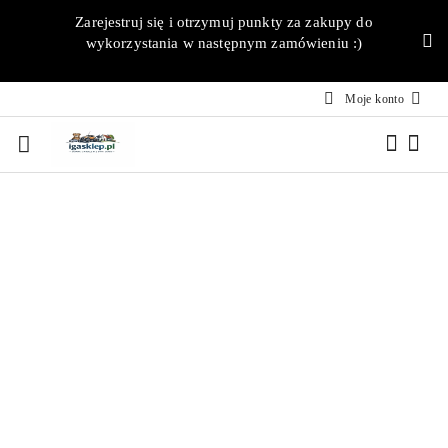
Przejdź do treści głównej
Przejdź do wyszukiwarki
Przejdź do moje konto
Przejdź do menu głównego
Przejdź do opisu produktu
Przejdź do stopki
Zarejestruj się i otrzymuj punkty za zakupy do
wykorzystania w następnym zamówieniu :)
Moje konto