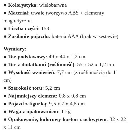
●
Kolorystyka
: wielobarwna
●
Materiał
: trwałe tworzywo ABS + elementy
magnetyczne
●
Liczba
części
: 153
●
Zasilanie
pojazdu
: bateria AAA (brak w zestawie)
Wymiary
:
●
Tor podstawowy
: 49 x 44 x 1,2 cm
●
Tor z dodatkami (roślinność)
: 55 x 52 x 1,2 cm
●
Wysokość wzniesień
: 7,7 cm (z roślinnością do 11
cm)
●
Szerokość toru
: 5,2 cm
●
Najmniejszy element
: 0,8 x 0,8 cm
●
Pojazd z figurką
: 9,5 x 7 x 4,5 cm
●
Waga z opakowaniem
: 1 kg
●
Opakowanie, kolorowy karton z uchwytem
: 32 x 22
x 11 cm