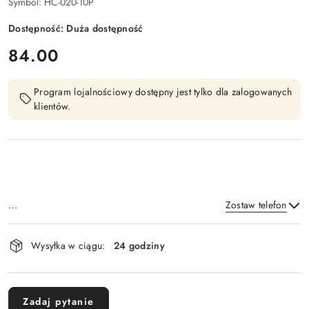
Symbol:
HC-020-10P
Dostępność:
Duża dostępność
cena:
84.00
Program lojalnościowy dostępny jest tylko dla zalogowanych
klientów.
...
Zostaw telefon
Dostępność
Wysyłka w ciągu:
24 godziny
i
Wyślij
dostawa
Zadaj pytanie