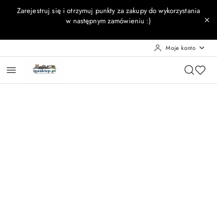
Przejdź do treści głównej
Przejdź do wyszukiwarki
Przejdź do moje konto
Przejdź do menu głównego
Przejdź do opisu produktu
Przejdź do stopki
Zarejestruj się i otrzymuj punkty za zakupy do wykorzystania
w następnym zamówieniu :)
Moje konto