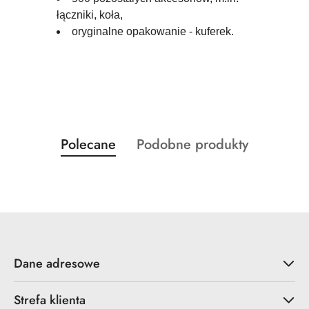
łączniki, koła,
oryginalne opakowanie - kuferek.
Produkty
Produkty
Polecane
Podobne produkty
Pomiń karuzelę produktów
o
o
statusie:
statusie:
Dane adresowe
Strefa klienta