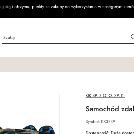
ruj się i otrzymuj punkty za zakupy do wykorzystania w następnym zamó
NAZWA
KIK SP. Z O. O. SP. K.
PRODUCENTA:
Samochód zdaln
Symbol:
KX3739
Dostępność:
Duża dostę