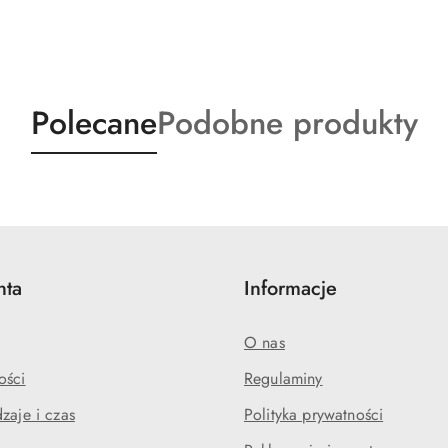
Produkty
Produkty
Polecane
Podobne produkty
o
o
statusie:
statusie:
nta
Informacje
O nas
ości
Regulaminy
zaje i czas
Polityka prywatności