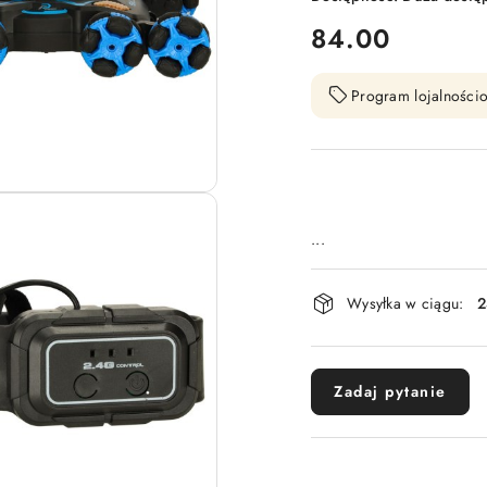
cena:
84.00
Program lojalnościo
...
Dostępność
Wysyłka w ciągu:
2
i
dostawa
Zadaj pytanie