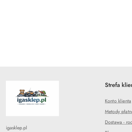
Pomiń karuzelę produktów
Strefa klie
Konto klienta
Metody płatn
Dostawa - rod
igasklep.pl