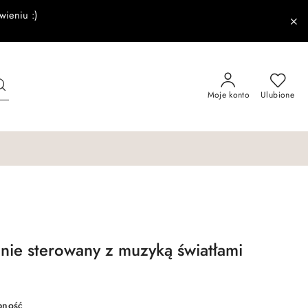
wieniu :)
Moje konto
Ulubione
ie sterowany z muzyką światłami
pność