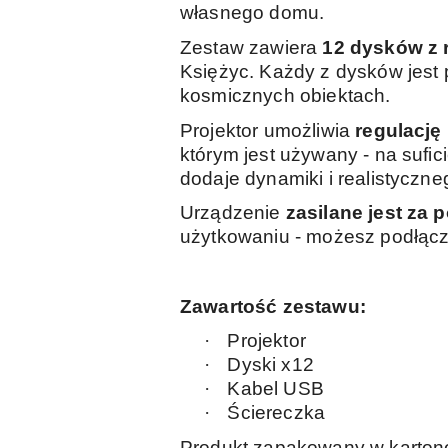
własnego domu.
Zestaw zawiera
12 dysków z 
Księżyc. Każdy z dysków jest
kosmicznych obiektach.
Projektor umożliwia
regulację
którym jest używany - na sufic
dodaje dynamiki i realistyczn
Urządzenie
zasilane jest za
użytkowaniu - możesz podłączy
Zawartość zestawu:
·
Projektor
·
Dyski x12
·
Kabel USB
·
Ściereczka
Produkt zapakowany w karto