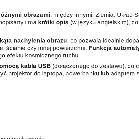
różnymi obrazami
, między innymi: Ziemia, Układ 
 popisany i ma
krótki opis
(w języku angielskim), c
 kąta nachylenia obrazu
, co pozwala idealnie dop
ie, ścianie czy innej powierzchni.
Funkcja automat
ego efektu kosmicznego ruchu.
 pomocą kabla USB
(dołączonego do zestawu), co 
ć projektor do laptopa, powerbanku lub adaptera 
nowe opakowanie.