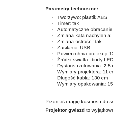
Parametry techniczne:
·
Tworzywo: plastik ABS
·
Timer: tak
·
Automatyczne obracanie:
·
Zmiana kąta nachylenia: 
·
Zmiana ostrości: tak
·
Zasilanie: USB
·
Powierzchnia projekcji: 
·
Źródło światła: diody LE
·
Dystans rzutowania: 2-5
·
Wymiary projektora: 11 c
·
Długość kabla: 130 cm
·
Wymiary opakowania: 15
Przenieś magię kosmosu do s
Projektor gwiazd
to wyjątkow