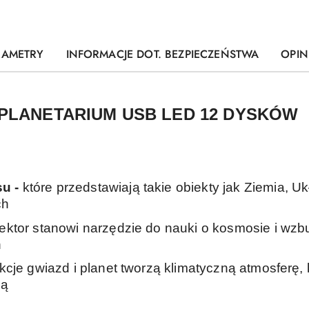
RAMETRY
INFORMACJE DOT. BEZPIECZEŃSTWA
OPINI
PLANETARIUM USB LED 12 DYSKÓW
su -
które przedstawiają takie obiekty jak Ziemia, 
ch
jektor stanowi narzędzie do nauki o kosmosie i wz
h
ekcje gwiazd i planet tworzą klimatyczną atmosferę
ką