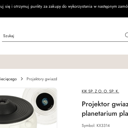
ruj się i otrzymuj punkty za zakupy do wykorzystania w następnym zamó
ziecięcego
Projektory gwiazd
NAZWA
KIK SP. Z O. O. SP. K.
PRODUCENTA:
Projektor gwi
planetarium pl
Symbol:
KX3314