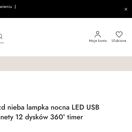
wieniu :)
Moje konto
Ulubione
azd nieba lampka nocna LED USB
anety 12 dysków 360° timer