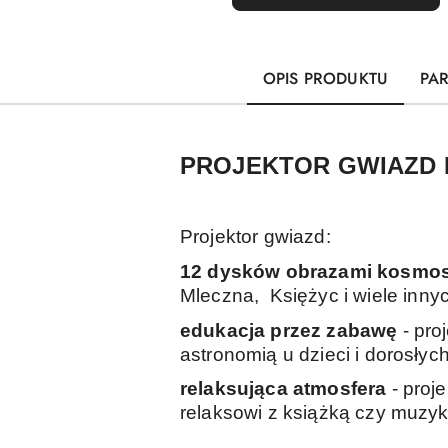
OPIS PRODUKTU
PA
PROJEKTOR GWIAZD 
Projektor gwiazd:
12 dysków obrazami kosmo
Mleczna,
Księżyc i wiele inny
edukacja przez zabawę
- pro
astronomią u dzieci i dorosłyc
relaksująca atmosfera
- proj
relaksowi z książką czy muzy