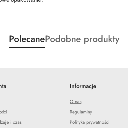
Produkty
Produkty
Polecane
Podobne produkty
o
o
statusie:
statusie:
nta
Informacje
O nas
ości
Regulaminy
zaje i czas
Polityka prywatności