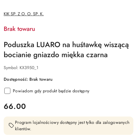
NAZWA
KIK SP. Z O. O. SP. K.
PRODUCENTA:
Brak towaru
Poduszka LUARO na huśtawkę wiszącą
bocianie gniazdo miękka czarna
Symbol:
KX3950_1
Dostępność:
Brak towaru
Powiadom gdy produkt będzie dostępny
cena:
66.00
Program lojalnościowy dostępny jest tylko dla zalogowanych
klientów.