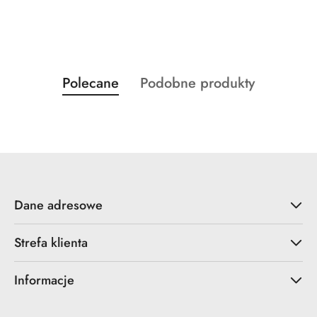
Produkty
Produkty
Polecane
Podobne produkty
Pomiń karuzelę produktów
o
o
statusie:
statusie:
Dane adresowe
Strefa klienta
Informacje