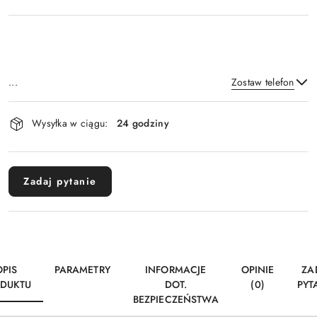
...
Zostaw telefon
Dostępność
Wysyłka w ciągu:
24 godziny
i
Wyślij
dostawa
Zadaj pytanie
OPIS
PARAMETRY
INFORMACJE
OPINIE
ZA
DUKTU
DOT.
(0)
PYT
BEZPIECZEŃSTWA