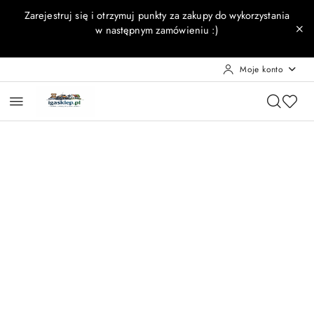
Przejdź do treści głównej
Przejdź do wyszukiwarki
Przejdź do moje konto
Przejdź do menu głównego
Przejdź do opisu produktu
Przejdź do stopki
Zarejestruj się i otrzymuj punkty za zakupy do wykorzystania
w następnym zamówieniu :)
Moje konto