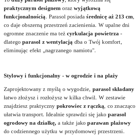
praktycznym designem
oraz
wyjątkową
funkcjonalnością
. Parasol posiada
średnicę aż 213 cm
,
co daje obszerną przestrzeń zacienienia. W upalne dni
ogromne znaczenie ma też
cyrkulacja powietrza
-
dlatego
parasol z wentylacją
dba o Twój komfort,
eliminując efekt „nagrzanego namiotu".
Stylowy i funkcjonalny - w ogrodzie i na plaży
Zaprojektowany z myślą o wygodzie,
parasol składany
łatwo złożysz i rozłożysz w kilka chwil. W zestawie
znajdziesz praktyczny
pokrowiec z rączką
, co znacząco
ułatwia transport. Idealnie sprawdzi się jako
parasol
ogrodowy na działkę,
a także jako
parawan plażowy
do codziennego użytku w przydomowej przestrzeni.