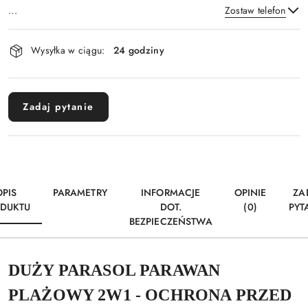
...
Zostaw telefon
Dostępność
Wysyłka w ciągu:
24 godziny
i
Wyślij
dostawa
Zadaj pytanie
OPIS
PARAMETRY
INFORMACJE
OPINIE
ZA
DUKTU
DOT.
(0)
PYT
BEZPIECZEŃSTWA
DUŻY PARASOL PARAWAN
PLAŻOWY 2W1 - OCHRONA PRZED