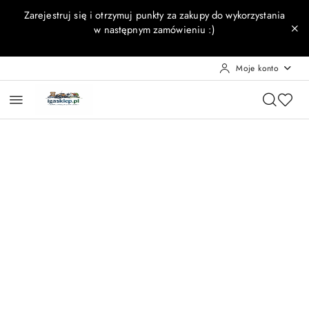
Przejdź do treści głównej
Przejdź do wyszukiwarki
Przejdź do moje konto
Przejdź do menu głównego
Przejdź do opisu produktu
Przejdź do stopki
Zarejestruj się i otrzymuj punkty za zakupy do wykorzystania
w następnym zamówieniu :)
Moje konto