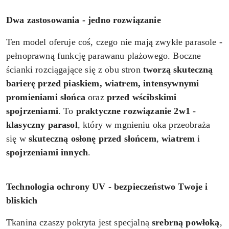
Dwa zastosowania - jedno rozwiązanie
Ten model oferuje coś, czego nie mają zwykłe parasole -
pełnoprawną funkcję parawanu plażowego. Boczne
ścianki rozciągające się z obu stron
tworzą skuteczną
barierę przed piaskiem, wiatrem, intensywnymi
promieniami słońca
oraz
przed wścibskimi
spojrzeniami
. To
praktyczne rozwiązanie 2w1
-
klasyczny
parasol
, który w mgnieniu oka przeobraża
się w
skuteczną osłonę przed słońcem
,
wiatrem
i
spojrzeniami
innych
.
Technologia ochrony UV - bezpieczeństwo Twoje i
bliskich
Tkanina czaszy pokryta jest specjalną
srebrną powłoką
,