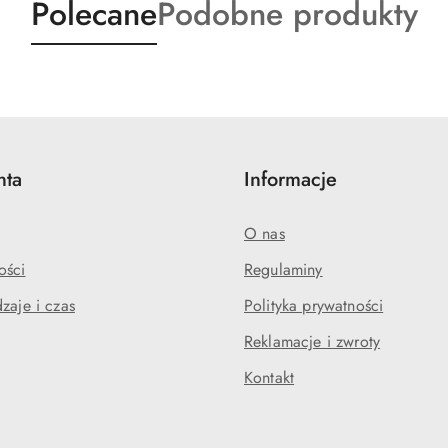
Produkty
Produkty
Polecane
Podobne produkty
o
o
statusie:
statusie:
nta
Informacje
O nas
ości
Regulaminy
zaje i czas
Polityka prywatności
Reklamacje i zwroty
Kontakt