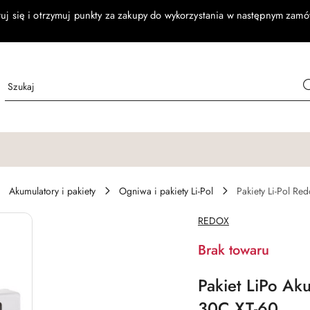
ruj się i otrzymuj punkty za zakupy do wykorzystania w następnym zamó
Akumulatory i pakiety
Ogniwa i pakiety Li-Pol
Pakiety Li-Pol Re
NAZWA
REDOX
PRODUCENTA:
Brak towaru
Pakiet LiPo A
30C XT-60