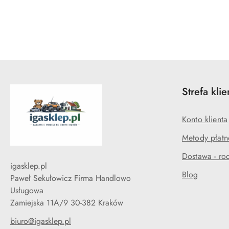
Pomiń karuzelę produktów
Strefa klie
Konto klienta
Metody płatn
Dostawa - rod
igasklep.pl
Blog
Paweł Sekułowicz Firma Handlowo
Usługowa
Zamiejska 11A/9 30-382 Kraków
biuro@igasklep.pl