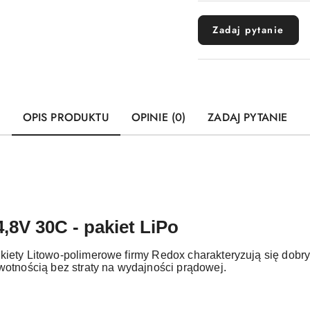
dostawa
Zadaj pytanie
OPIS PRODUKTU
OPINIE (0)
ZADAJ PYTANIE
8V 30C - pakiet LiPo
iety Litowo-polimerowe firmy Redox charakteryzują się dobr
otnością bez straty na wydajności prądowej.