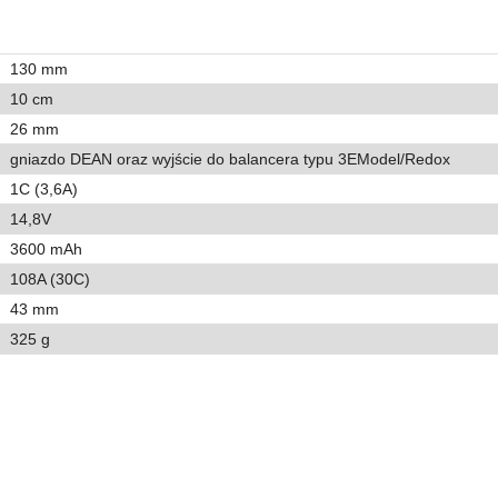
130 mm
10 cm
26 mm
gniazdo DEAN oraz wyjście do balancera typu 3EModel/Redox
1C (3,6A)
14,8V
3600 mAh
108A (30C)
43 mm
325 g