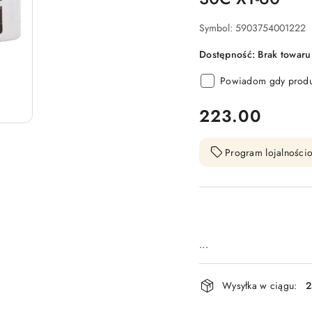
Symbol:
5903754001222
Dostępność:
Brak towaru
Powiadom gdy produk
cena:
223.00
Program lojalnościo
...
Dostępność
Wysyłka w ciągu:
2
i