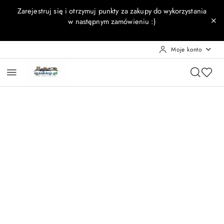
Przejdź do treści głównej
Przejdź do wyszukiwarki
Przejdź do moje konto
Przejdź do menu głównego
Przejdź do opisu produktu
Przejdź do stopki
Zarejestruj się i otrzymuj punkty za zakupy do wykorzystania
w następnym zamówieniu :)
Moje konto