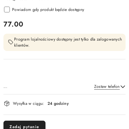
Powiadom gdy produkt będzie dostępny
cena:
77.00
Program lojalnościowy dostępny jest tylko dla zalogowanych
klientów.
...
Zostaw telefon
Dostępność
Wysyłka w ciągu:
24 godziny
i
Wyślij
dostawa
Zadaj pytanie