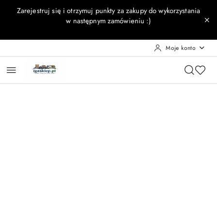
Przejdź do treści głównej
Przejdź do wyszukiwarki
Przejdź do moje konto
Przejdź do menu głównego
Przejdź do opisu produktu
Przejdź do stopki
Zarejestruj się i otrzymuj punkty za zakupy do wykorzystania
w następnym zamówieniu :)
Moje konto