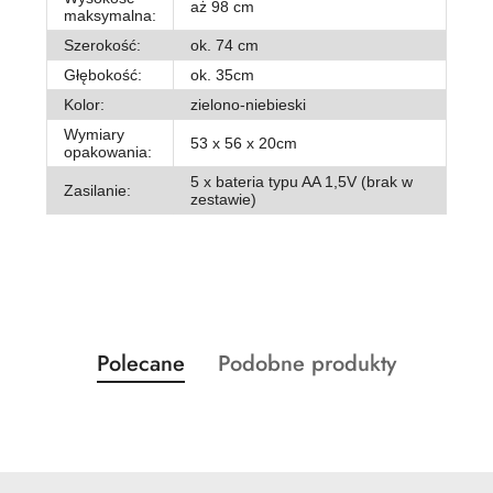
aż 98 cm
maksymalna:
Szerokość:
ok. 74 cm
Głębokość:
ok. 35cm
Kolor:
zielono-niebieski
Wymiary
53 x 56 x 20cm
opakowania:
5 x bateria typu AA 1,5V (brak w
Zasilanie:
zestawie)
Produkty
Produkty
Polecane
Podobne produkty
Pomiń karuzelę produktów
o
o
statusie:
statusie: