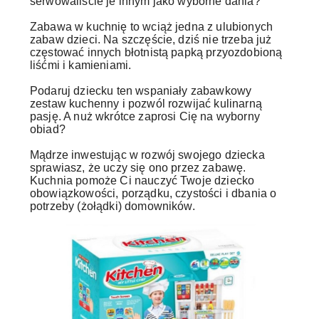
serwowaliście je innym jako wyborne dania?
Zabawa w kuchnię to wciąż jedna z ulubionych
zabaw dzieci. Na szczęście, dziś nie trzeba już
częstować innych błotnistą papką przyozdobioną
liśćmi i kamieniami.
Podaruj dziecku ten wspaniały zabawkowy
zestaw kuchenny i pozwól rozwijać kulinarną
pasję. A nuż wkrótce zaprosi Cię na wyborny
obiad?
Mądrze inwestując w rozwój swojego dziecka
sprawiasz, że uczy się ono przez zabawę.
Kuchnia pomoże Ci nauczyć Twoje dziecko
obowiązkowości, porządku, czystości i dbania o
potrzeby (żołądki) domowników.