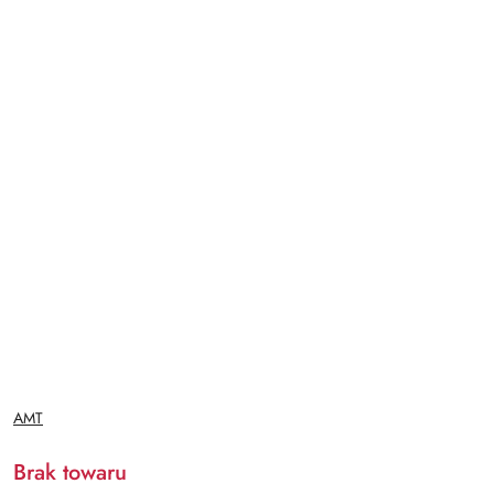
NAZWA
AMT
PRODUCENTA:
Brak towaru