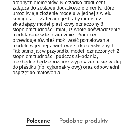
drobnych elementów. Nierzadko producent
załącza do zestawu dodatkowe elementy, które
umożliwiają złożenie modelu w jednej z wielu
konfiguracji. Zalecane jest, aby modelarz
składający model plastikowy oznaczony 3
stopniem trudności, miał już spore doświadczenie
modelarskie w tej dziedzinie. Producent
przewiduje również możliwość pomalowania
modelu w jednej z wielu wersji kolorystycznych.
Tak samo jak w przypadku modeli oznaczonych 2
stopniem trudności, podczas składania,
niezbędne będzie również wyposażenie się w klej
do plastiku (np. cyjanoakrylowy) oraz odpowiedni
osprzęt do malowania.
Produkty
Produkty
Polecane
Podobne produkty
Pomiń karuzelę produktów
o
o