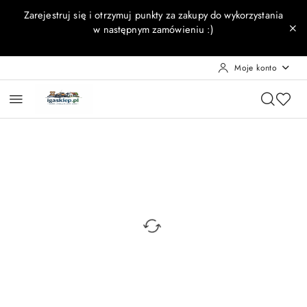
Przejdź do treści głównej
Przejdź do wyszukiwarki
Przejdź do moje konto
Przejdź do menu głównego
Przejdź do opisu produktu
Przejdź do stopki
Zarejestruj się i otrzymuj punkty za zakupy do wykorzystania
w następnym zamówieniu :)
Moje konto