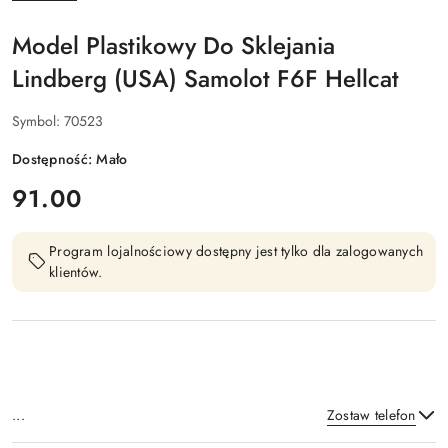
PRODUCENTA:
Model Plastikowy Do Sklejania
Lindberg (USA) Samolot F6F Hellcat
Symbol:
70523
Dostępność:
Mało
cena:
91.00
Program lojalnościowy dostępny jest tylko dla zalogowanych
klientów.
...
Zostaw telefon