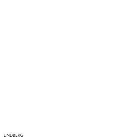
NAZWA
LINDBERG