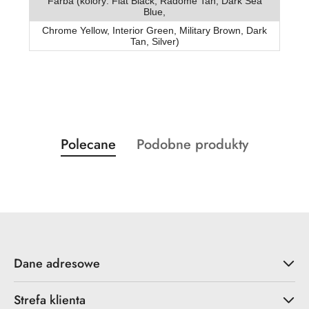
Farba (kolory: Flat Black, Radome Tan, Dark Sea
Blue,
Chrome Yellow, Interior Green, Military Brown, Dark
Tan, Silver)
Produkty
Produkty
Polecane
Podobne produkty
Pomiń karuzelę produktów
o
o
statusie:
statusie:
Dane adresowe
Strefa klienta