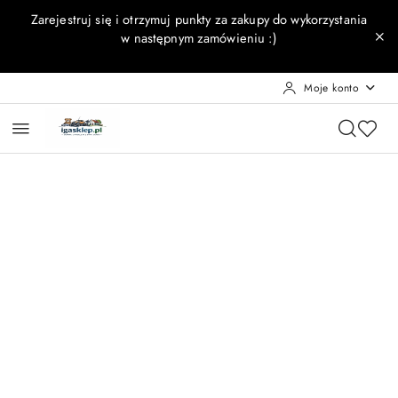
Przejdź do treści głównej
Przejdź do wyszukiwarki
Przejdź do moje konto
Przejdź do menu głównego
Przejdź do opisu produktu
Przejdź do stopki
Zarejestruj się i otrzymuj punkty za zakupy do wykorzystania
w następnym zamówieniu :)
Moje konto