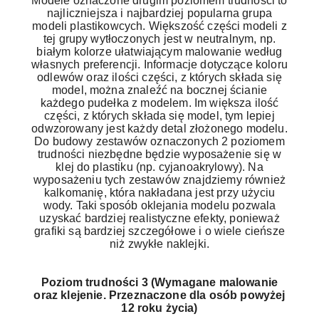
Modele oznaczone drugim poziomem trudności to
najliczniejsza i najbardziej popularna grupa
modeli plastikowcych. Większość części modeli z
tej grupy wytłoczonych jest w neutralnym, np.
białym kolorze ułatwiającym malowanie według
własnych preferencji. Informacje dotyczące koloru
odlewów oraz ilości części, z których składa się
model, można znaleźć na bocznej ścianie
każdego pudełka z modelem. Im większa ilość
części, z których składa się model, tym lepiej
odwzorowany jest każdy detal złożonego modelu.
Do budowy zestawów oznaczonych 2 poziomem
trudności niezbędne będzie wyposażenie się w
klej do plastiku (np. cyjanoakrylowy). Na
wyposażeniu tych zestawów znajdziemy również
kalkomanię, która nakładana jest przy użyciu
wody. Taki sposób oklejania modelu pozwala
uzyskać bardziej realistyczne efekty, ponieważ
grafiki są bardziej szczegółowe i o wiele cieńsze
niż zwykłe naklejki.
Poziom trudności 3 (Wymagane malowanie
oraz klejenie. Przeznaczone dla osób powyżej
12 roku życia)