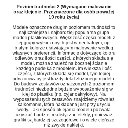
Poziom trudności 2 (Wymagane malowanie
oraz klejenie. Przeznaczone dla osób powyżej
10 roku życia)
Modele oznaczone drugim poziomem trudności to
najliczniejsza i najbardziej popularna grupa
modeli plastikowcych. Większość części modeli z
tej grupy wytłoczonych jest w neutralnym, np.
białym kolorze ułatwiającym malowanie według
własnych preferencji. Informacje dotyczące koloru
odlewów oraz ilości części, z których składa się
model, można znaleźć na bocznej ścianie
każdego pudełka z modelem. Im większa ilość
części, z których składa się model, tym lepiej
odwzorowany jest każdy detal złożonego modelu.
Do budowy zestawów oznaczonych 2 poziomem
trudności niezbędne będzie wyposażenie się w
klej do plastiku (np. cyjanoakrylowy). Na
wyposażeniu tych zestawów znajdziemy również
kalkomanię, która nakładana jest przy użyciu
wody. Taki sposób oklejania modelu pozwala
uzyskać bardziej realistyczne efekty, ponieważ
grafiki są bardziej szczegółowe i o wiele cieńsze
niż zwykłe naklejki.