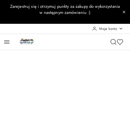
Przejdź do treści głównej
Przejdź do wyszukiwarki
Przejdź do moje konto
Przejdź do menu głównego
Przejdź do opisu produktu
Przejdź do stopki
Zarejestruj się i otrzymuj punkty za zakupy do wykorzystania
w następnym zamówieniu :)
Moje konto