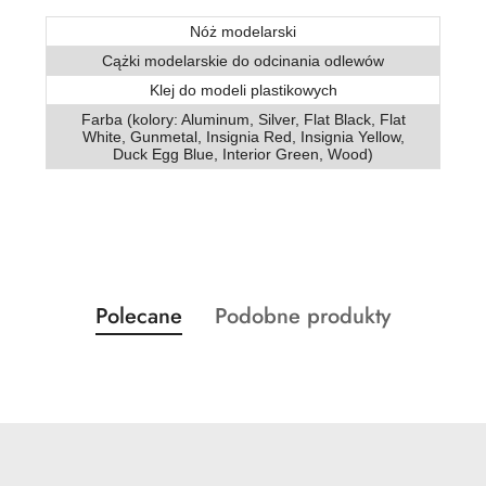
Nóż modelarski
Cążki modelarskie do odcinania odlewów
Klej do modeli plastikowych
Farba (kolory: Aluminum, Silver, Flat Black, Flat
White, Gunmetal, Insignia Red, Insignia Yellow,
Duck Egg Blue, Interior Green, Wood)
Produkty
Produkty
Polecane
Podobne produkty
Pomiń karuzelę produktów
o
o
statusie:
statusie: