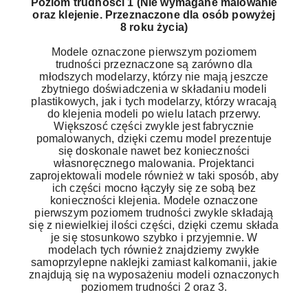
Poziom trudności 1 (Nie wymagane malowanie
oraz klejenie. Przeznaczone dla osób powyżej
8 roku życia)
Modele oznaczone pierwszym poziomem
trudności przeznaczone są zarówno dla
młodszych modelarzy, którzy nie mają jeszcze
zbytniego doświadczenia w składaniu modeli
plastikowych, jak i tych modelarzy, którzy wracają
do klejenia modeli po wielu latach przerwy.
Większosć części zwykle jest fabrycznie
pomalowanych, dzięki czemu model prezentuje
się doskonale nawet bez konieczności
własnoręcznego malowania. Projektanci
zaprojektowali modele również w taki sposób, aby
ich części mocno łączyły się ze sobą bez
konieczności klejenia. Modele oznaczone
pierwszym poziomem trudności zwykle składają
się z niewielkiej ilości części, dzięki czemu składa
je się stosunkowo szybko i przyjemnie. W
modelach tych również znajdziemy zwykłe
samoprzylepne naklejki zamiast kalkomanii, jakie
znajdują się na wyposażeniu modeli oznaczonych
poziomem trudności 2 oraz 3.