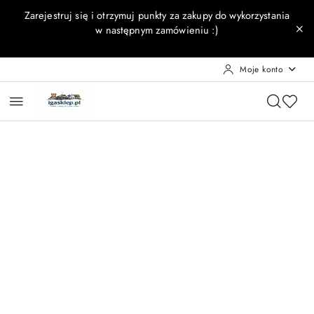
Przejdź do treści głównej
Przejdź do wyszukiwarki
Przejdź do moje konto
Przejdź do menu głównego
Przejdź do opisu produktu
Przejdź do stopki
Zarejestruj się i otrzymuj punkty za zakupy do wykorzystania
w następnym zamówieniu :)
Moje konto