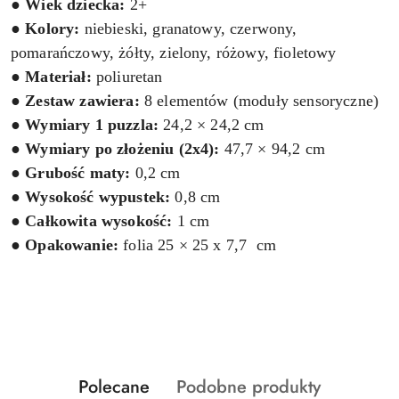
●
Wiek dziecka:
2+
●
Kolory:
niebieski, granatowy, czerwony,
pomarańczowy, żółty, zielony, różowy, fioletowy
●
Materiał:
poliuretan
●
Zestaw zawiera:
8 elementów (moduły sensoryczne)
●
Wymiary 1 puzzla:
24,2 × 24,2 cm
●
Wymiary po złożeniu (2x4):
47,7 × 94,2 cm
●
Grubość maty:
0,2 cm
●
Wysokość wypustek:
0,8 cm
●
Całkowita wysokość:
1 cm
●
Opakowanie:
folia 25 × 25 x 7,7 cm
Produkty
Produkty
Polecane
Podobne produkty
Pomiń karuzelę produktów