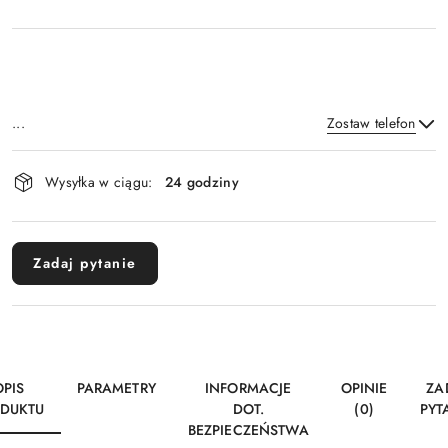
...
Zostaw telefon
Dostępność
Wysyłka w ciągu:
24 godziny
i
Wyślij
dostawa
Zadaj pytanie
OPIS
PARAMETRY
INFORMACJE
OPINIE
ZA
DUKTU
DOT.
(0)
PYT
BEZPIECZEŃSTWA