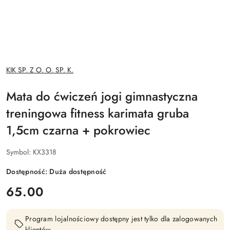
NAZWA
KIK SP. Z O. O. SP. K.
PRODUCENTA:
Mata do ćwiczeń jogi gimnastyczna
treningowa fitness karimata gruba
1,5cm czarna + pokrowiec
Symbol:
KX3318
Dostępność:
Duża dostępność
cena:
65.00
Program lojalnościowy dostępny jest tylko dla zalogowanych
klientów.