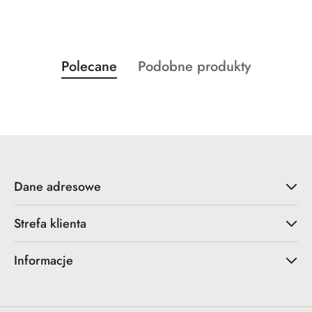
Produkty
Produkty
Polecane
Podobne produkty
Pomiń karuzelę produktów
o
o
statusie:
statusie:
Dane adresowe
Strefa klienta
Informacje