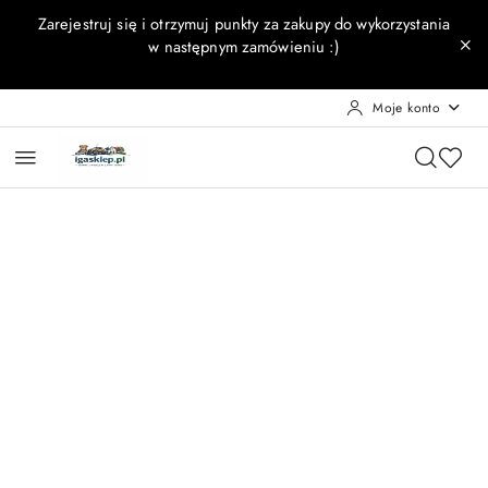
Przejdź do treści głównej
Przejdź do wyszukiwarki
Przejdź do moje konto
Przejdź do menu głównego
Przejdź do opisu produktu
Przejdź do stopki
Zarejestruj się i otrzymuj punkty za zakupy do wykorzystania
w następnym zamówieniu :)
Moje konto