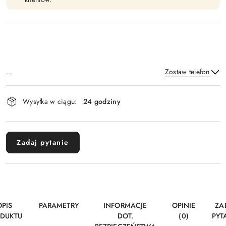
...
Zostaw telefon
Dostępność
Wysyłka w ciągu:
24 godziny
i
Wyślij
dostawa
Zadaj pytanie
OPIS
PARAMETRY
INFORMACJE
OPINIE
ZA
DUKTU
DOT.
(0)
PYT